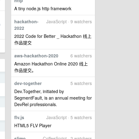
http
A tiny node.js http framework
hackathon-
JavaScript · 9 watchers
2022
2022 Code for Better _ Hackathon 线上
作品提交
aws-hackathon-2020
6 watchers
Amazon Hackathon Online 2020 线上
作品提交。
2
dev-together
5 watchers
Dev.Together, initiated by
SegmentFault, is an annual meeting for
6
DevRel professionals.
flv.js
JavaScript · 5 watchers
HTML5 FLV Player
6
slimo
CoffeeScript · 2 watchers