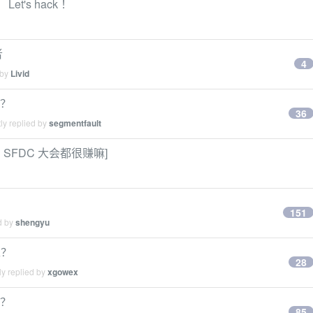
Let's hack ！
者
4
 by
Livid
验？
36
ly replied by
segmentfault
加 SFDC 大会都很赚嘛]
151
d by
shengyu
你呢？
28
y replied by
xgowex
爱？
85