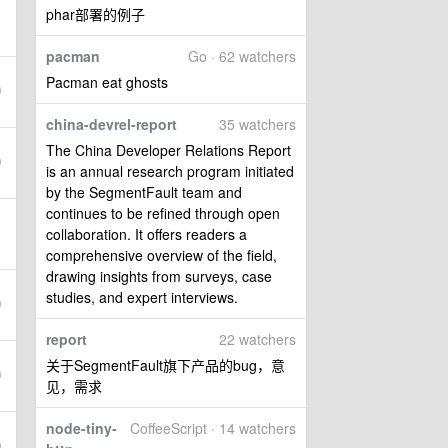
phar部署的例子
pacman
Go · 62 watchers
Pacman eat ghosts
china-devrel-report
35 watchers
The China Developer Relations Report
is an annual research program initiated
by the SegmentFault team and
continues to be refined through open
collaboration. It offers readers a
comprehensive overview of the field,
drawing insights from surveys, case
studies, and expert interviews.
report
22 watchers
关于SegmentFault旗下产品的bug，意
见，需求
node-tiny-
CoffeeScript · 14 watchers