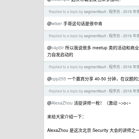
Replied to a topic by
segmentfault
程序员
2016
›
›
@
wtser
手哥这句话是很中肯
Replied to a topic by
segmentfault
程序员
2016
›
›
@
c4pt0r
所以我说很多 meetup 类的活动
力自发启动的
Replied to a topic by
segmentfault
程序员
2016
›
›
@
cpp255
一个嘉宾分享 40-50 分钟，在议
Replied to a topic by
segmentfault
程序员
2016
›
›
@
AlexaZhou
活捉讲师一枚！（激动 ~>o<~
来给大家介绍一下：
AlexaZhou 是这次北京 Security 大会的讲师