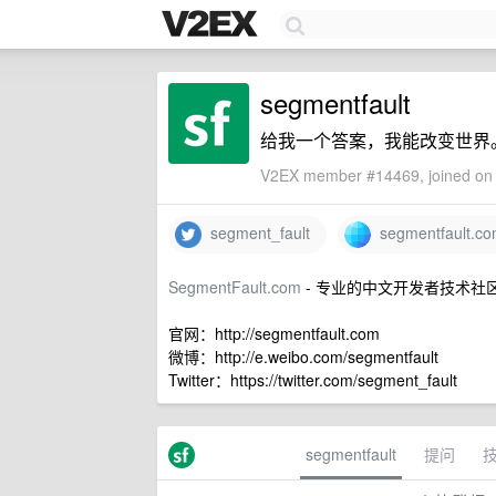
segmentfault
给我一个答案，我能改变世界
V2EX member #14469, joined on 
segment_fault
segmentfault.c
SegmentFault.com
- 专业的中文开发者技术社
官网：http://segmentfault.com
微博：http://e.weibo.com/segmentfault
Twitter：https://twitter.com/segment_fault
segmentfault
提问