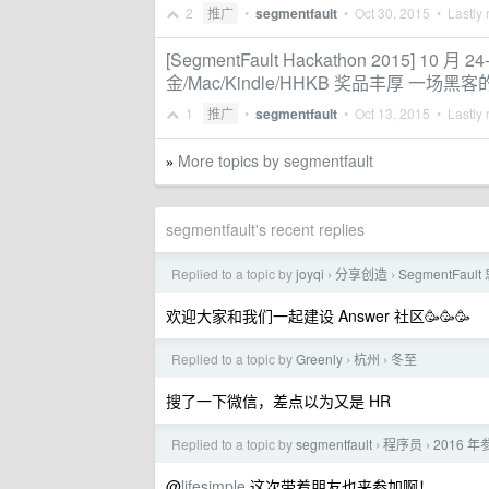
2
推广
•
segmentfault
•
Oct 30, 2015
• Lastly 
[SegmentFault Hackathon 2015] 
金/Mac/Kindle/HHKB 奖品丰厚 一
1
推广
•
segmentfault
•
Oct 13, 2015
• Lastly 
More topics by segmentfault
»
segmentfault's recent replies
Replied to a topic by
joyqi
分享创造
SegmentFa
›
›
欢迎大家和我们一起建设 Answer 社区🥳🥳🥳
Replied to a topic by
Greenly
杭州
冬至
›
›
搜了一下微信，差点以为又是 HR
Replied to a topic by
segmentfault
程序员
2016
›
›
@
lifesimple
这次带着朋友也来参加啊！