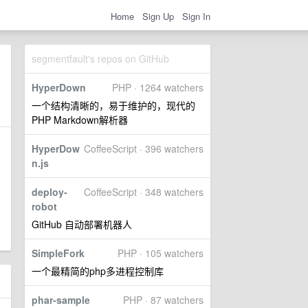
Home
Sign Up
Sign In
segmentfault's repos on GitHub
HyperDown
PHP · 1264 watchers
一个结构清晰的，易于维护的，现代的
PHP Markdown解析器
HyperDow
CoffeeScript · 396 watchers
n.js
deploy-
CoffeeScript · 348 watchers
robot
GitHub 自动部署机器人
SimpleFork
PHP · 105 watchers
一个最精简的php多进程控制库
phar-sample
PHP · 87 watchers