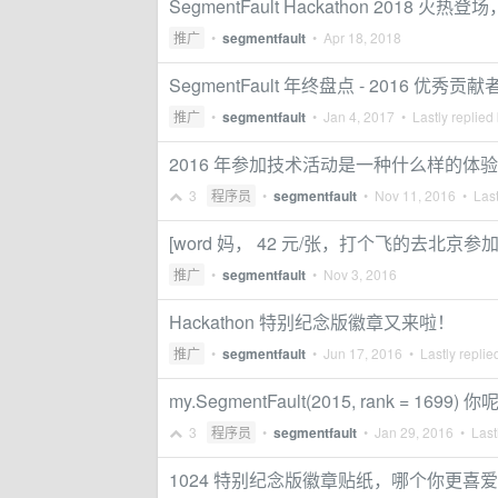
SegmentFault Hackathon 2018 火热登场， 
推广
•
segmentfault
•
Apr 18, 2018
SegmentFault 年终盘点 - 2016 优秀贡献
推广
•
segmentfault
•
Jan 4, 2017
• Lastly replied
2016 年参加技术活动是一种什么样的体
3
程序员
•
segmentfault
•
Nov 11, 2016
• Last
[word 妈， 42 元/张，打个飞的去北京参
推广
•
segmentfault
•
Nov 3, 2016
Hackathon 特别纪念版徽章又来啦！
推广
•
segmentfault
•
Jun 17, 2016
• Lastly replie
my.SegmentFault(2015, rank = 1699) 
3
程序员
•
segmentfault
•
Jan 29, 2016
• Lastl
1024 特别纪念版徽章贴纸，哪个你更喜