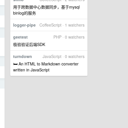
用于跨数据中心数据同步，基于mysql
6
binlog的服务
logger-pipe
CoffeeScript · 1 watchers
6
geetest
PHP · 0 watchers
极验验证后端SDK
turndown
JavaScript · 0 watchers
6
🛏 An HTML to Markdown converter
written in JavaScript
6