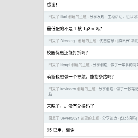
感谢！
回复了
likai
创建的主题
分享发现
宝塔活动，组队可享受
›
›
最低配的不是 1 核 1g3m 吗？
回复了
Blessing1
创建的主题
优惠信息
[腾讯云] 
›
›
校园优惠还能打折吗？
回复了
iflyapi
创建的主题
分享创造
做了一年多的网
›
›
萌新也想做一个导航，能指条路吗？
回复了
kevindcw
创建的主题
分享创造
做了一款笔记类
›
›
脑！
来晚了。。没有兑换码了
回复了
Seven2021
创建的主题
分享创造
[送兑换码]
›
›
95 已用，谢谢