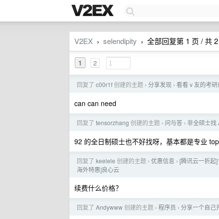
V2EX
selendipity
全部回复第 1 页 / 共 2
›
›
1
2
回复了
c00r1f
创建的主题
分享发现
看看 v 友的考
›
›
can can need
回复了
tensorzhang
创建的主题
问与答
非全硕士找 
›
›
92 的全日制硕士也不好找呀，基本都是专业 to
回复了
keelele
创建的主题
优惠信息
[腾讯云一折起]1
›
›
海外特惠]良心云
续费什么价格？
回复了
Andywww
创建的主题
程序员
分享一个自己
›
›