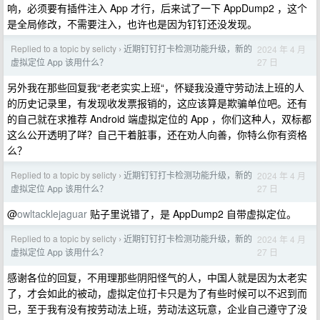
响，必须要有插件注入 App 才行，后来试了一下 AppDump2 ，这个
是全局修改，不需要注入，也许也是因为钉钉还没发现。
Replied to a topic by selicty
近期钉钉打卡检测功能升级，新的
2024 年 4 月
›
27 日
虚拟定位 App 该用什么？
另外我在那些回复我“老老实实上班“，怀疑我没遵守劳动法上班的人
的历史记录里，有发现收发票报销的，这应该算是欺骗单位吧。还有
的自己就在求推荐 Android 端虚拟定位的 App ，你们这种人，双标都
这么公开透明了咩？自己干着脏事，还在劝人向善，你特么你有资格
么？
Replied to a topic by selicty
近期钉钉打卡检测功能升级，新的
2024 年 4 月
›
27 日
虚拟定位 App 该用什么？
@
owltacklejaguar
贴子里说错了，是 AppDump2 自带虚拟定位。
Replied to a topic by selicty
近期钉钉打卡检测功能升级，新的
2024 年 4 月
›
27 日
虚拟定位 App 该用什么？
感谢各位的回复，不用理那些阴阳怪气的人，中国人就是因为太老实
了，才会如此的被动，虚拟定位打卡只是为了有些时候可以不迟到而
已，至于我有没有按劳动法上班，劳动法这玩意，企业自己遵守了没