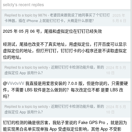
selicty's recent replies
Replied to a topic by 987N
老婆回来跟我说了她同事买了个钉钉打
2025 年
›
5 月 6 日
卡神器，插在 iPhone 上就能钉钉打卡，大概是什么原理？
2025 年 05 月 06 号，尾插和虚拟定位在钉钉已经失效
经测试，尾插也改变不了真实地址，用虚拟定位，打开百度可以显示
虚拟定位的地址，但打开钉钉，钉钉打卡的小程序还是不读取虚拟定
位的地址。
Replied to a topic by selicty
近期钉钉打卡检测功能升级，新的
2024 年 5 月
›
10 日
虚拟定位 App 该用什么？
@
VVv0vVV
我直接是用爱思安装的 7.0.0 版，但是你说的，只需要硬
件，不需要 LBS 软件是怎么做到的？每次改定位不都 是要 LBS 改
吗？
Replied to a topic by selicty
近期钉钉打卡检测功能升级，新的
2024 年 5 月
›
10 日
虚拟定位 App 该用什么？
钉钉的检测的确是很厉害，我贴子里说的 Fake GPS Pro ，就是因为
能实现黑白名单实现单独 App 受虚拟定位影响，其他 App 不受影