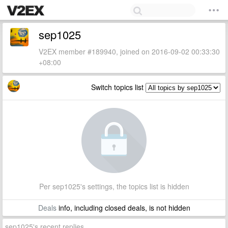
sep1025
V2EX member #189940, joined on 2016-09-02 00:33:30
+08:00
Switch topics list
Per sep1025's settings, the topics list is hidden
Deals
info, including closed deals, is not hidden
sep1025's recent replies