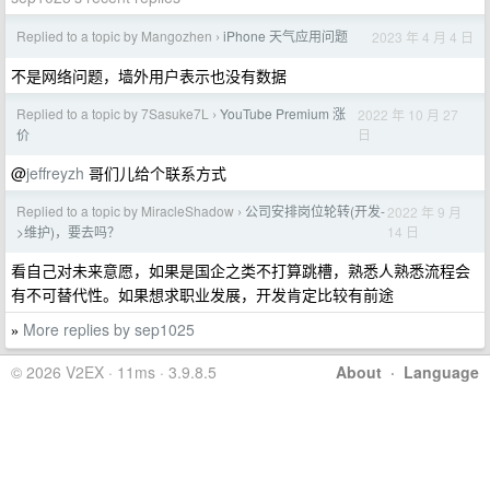
Replied to a topic by Mangozhen
iPhone 天气应用问题
2023 年 4 月 4 日
›
不是网络问题，墙外用户表示也没有数据
Replied to a topic by 7Sasuke7L
YouTube Premium 涨
2022 年 10 月 27
›
日
价
@
jeffreyzh
哥们儿给个联系方式
Replied to a topic by MiracleShadow
公司安排岗位轮转(开发-
2022 年 9 月
›
14 日
>维护)，要去吗？
看自己对未来意愿，如果是国企之类不打算跳槽，熟悉人熟悉流程会
有不可替代性。如果想求职业发展，开发肯定比较有前途
More replies by sep1025
»
© 2026 V2EX · 11ms · 3.9.8.5
About
·
Language