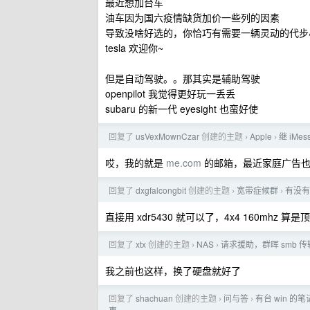
最近想加台车
油车因为国六疫情缺货加价一些列的因素
导致没啥好选的，你恰巧有需要一辆灵动的代步
tesla 欢迎你~
但是自动驾驶。。那其实是辅助驾驶
openpilot 我觉得更好玩一丢丢
subaru 的新一代 eyesight 也蛮好使
回复了
usVexMownCzar
创建的主题
Apple
继 iM
›
›
哎，我的就是
me.com
的邮箱，最近家庭广告也
回复了
dxgfalcongbit
创建的主题
宽带症候群
有没有便
›
›
直接用 xdr5430 就可以了，4x4 160mhz
回复了
xtx
创建的主题
NAS
请求援助，群晖 smb 
›
›
我之前也这样，换了硬盘就好了
回复了
shachuan
创建的主题
问与答
有台 win 的笔
›
›