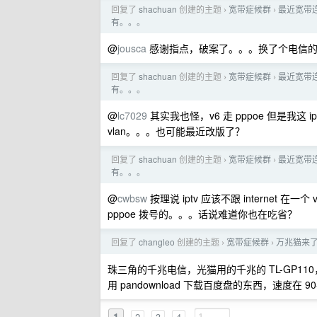
回复了
shachuan
创建的主题
宽带症候群
最近宽带
›
›
有。。。
@
jousca
感谢指点，破案了。。。换了个电信的 H
回复了
shachuan
创建的主题
宽带症候群
最近宽带
›
›
有。。。
@
lc7029
其实我也怪，v6 走 pppoe 但是我这 ipt
vlan。。。也可能最近改版了？
回复了
shachuan
创建的主题
宽带症候群
最近宽带
›
›
有。。。
@
cwbsw
按理说 iptv 应该不跟 internet 
pppoe 拨号的。。。话说难道你也在吃省？
回复了
changleo
创建的主题
宽带症候群
万兆猫来了
›
›
珠三角的千兆电信，光猫用的千兆的 TL-GP110
用 pandownload 下载百度盘的东西，速度在 90-
1
2
3
4