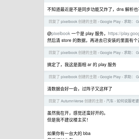
不知道最近是不是同步功能又炸了，dns 解析
回复了
pixelbook
创建的主题
Google Play
求助： G
›
›
@
pixelbook
一个是 play 服务，
https://play.go
然后清 store 的数据，再进去已安装的里面
回复了
pixelbook
创建的主题
Google Play
求助： G
›
›
搞定了，我这是面相 ar 的 play 服务
回复了
pixelbook
创建的主题
Google Play
求助： G
›
›
清数据会好一会，过阵子又这样了
回复了
AutumnVerse
创建的主题
汽车
如何说服老婆
›
›
虽然我在开，感觉还蛮好开的。
但是我不建议楼主买！
如果你有一台大的 bba