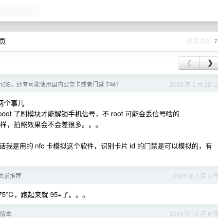
 页
回复总数
7
❮
❯
xyginOS，还有可能使用国内公交卡或者门禁卡吗？
2025 年 2 月 22 
两个事儿
rooot 了刷模块才能解锁手机信号，不 root 可能会丢信号啥的
S 的不一样，拍照效果会不会差很多。。。
是用的 nfc 卡模拟这个软件，识别卡片 id 的门禁是可以模拟的，有
由求推荐
2025 年 1 月 3 
机 75℃，跑起来就 95+了。。。
0 版本
2024 年 12 月 9 