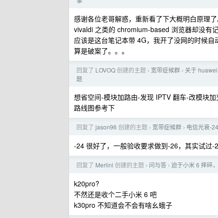
事
感谢各位老哥解惑，重新看了下大概明白原理了。但是应
vivaldi 之类的 chromium-based 浏览器却
应该是这台笔记本带 4G，我开了没网的时候自动开 4
算是破案了。。。
回复了
LOVOQ
创建的主题
宽带症候群
关于 huaw
›
›
题
想省空间-模块加路由-发现 IPTV 翻车-改模
路线图参考下
回复了
jason96
创建的主题
宽带症候群
电信光衰-2
›
›
-24 很好了，一般验收要求做到-26，其实试过-
回复了
Merlini
创建的主题
问与答
迫于小米 6 摔碎
›
›
k20pro?
不然还是收个二手小米 6 吧
k30pro 不知道会不会有啥幺蛾子