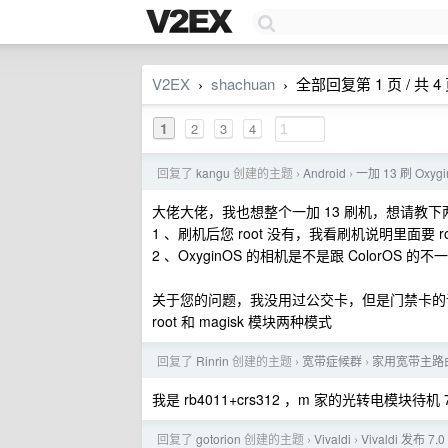
V2EX
shachuan
全部回复第 1 页 / 共 4
›
›
1
2
3
4
回复了
kangu
创建的主题
Android
一加 13 刷 O
›
›
大佬大佬，我也想整个一加 13 刷机，想请教下
1 、刷机后您 root 没有，我看刷机说明里面要 
2 、OxyginOS 的相机是不是跟 ColorO
关于您的问题，我没用过公交卡，但是门禁卡的话我
root 和 magisk 模块两种模式
回复了
Rinrin
创建的主题
宽带症候群
家用宽带主路
›
›
我是 rb4011+crs312 ，m 家的光转电模块待
回复了
gotorion
创建的主题
Vivaldi
Vivaldi 发布 7.
›
›