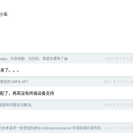
小车
essage，共享相册，日历后，家庭也遭殃了😂
2022 年 1 月 5 
来了。。。
宜的 WIFI6 AP？
2021 年 2 月 22 
 算是顶配了，再高没有终端设备支持
传输速率问题无法解决。
2021 年 2 月 22 
记本老请求一些奇怪的类似 rkldmaoxxafvw.lan 的域名解析是咋回
2021 年 1 月 18 