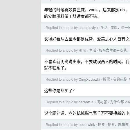
年轻的时候喜欢穿匡威，vans ，后来都是 n
的安踏用料做工舒适度都不错。
Replied to a topic by
chunqiuyiyu
生活
美貌，是一
›
›
长得好看从古至今都是优势，爱美之心人皆有之
Replied to a topic by
RITd
生活
相亲女生很喜欢我
›
›
不喜欢就明确说出来，不要耽误两人的时间。我
就不联系了。
Replied to a topic by
QingXuJiaZhi
股票
我的选股
›
›
这些你是都买了？
Replied to a topic by
barantt01
问与答
为什么都 2
›
›
说个题外话，老的机械燃气表千万不要换新的电
Replied to a topic by
coderwink
投资
投资，就想做
›
›