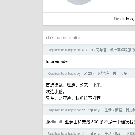
Deals
info,
xtx's recent replies
Replied to a topic by
xujdan
问与答
求推荐磁吸强的 
›
›
futuremade
Replied to a topic by
he123
电动汽车
关于买车
›
›
首选极氪，理想，蔚来，小米。
次选小鹏。
界车，比亚迪，特斯拉不推荐。
Replied to a topic by
chunqiuyiyu
生活
板鞋，我愿
›
›
@
zllmath
亚瑟士和安踏 300 多不是一个档次
Replied to a topic by
chunqiuyiyu
生活
板鞋，我愿
›
›