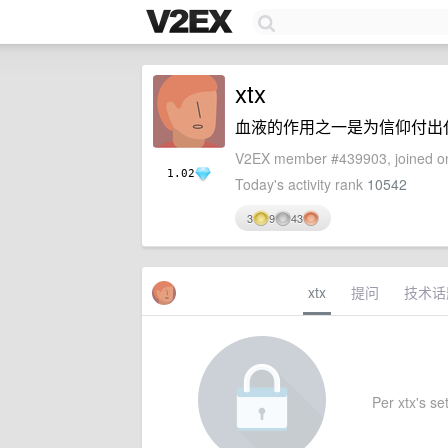
xtx
血液的作用之一是为信仰付出
V2EX member #439903, joined on
1.02
Today's activity rank
10542
3
9
43
xtx
提问
技术话
Per xtx's set