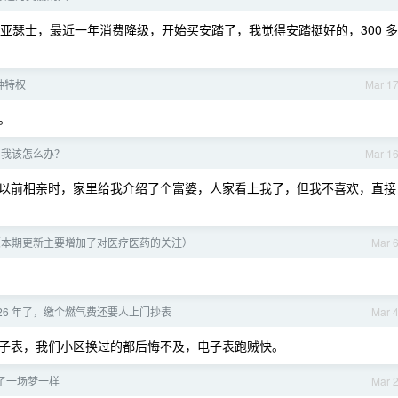
b ，亚瑟士，最近一年消费降级，开始买安踏了，我觉得安踏挺好的，300 多
种特权
Mar 1
。
，我该怎么办？
Mar 1
以前相亲时，家里给我介绍了个富婆，人家看上我了，但我不喜欢，直接
（本期更新主要增加了对医疗医药的关注）
Mar 
026 年了，缴个燃气费还要人上门抄表
Mar 
子表，我们小区换过的都后悔不及，电子表跑贼快。
了一场梦一样
Mar 