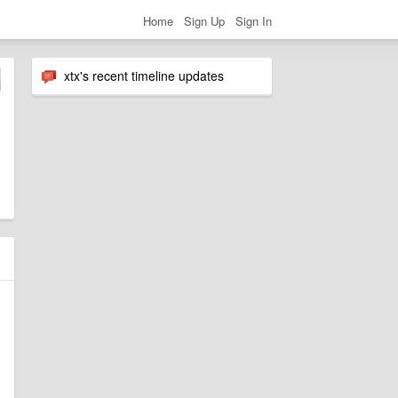
Home
Sign Up
Sign In
xtx's recent timeline updates