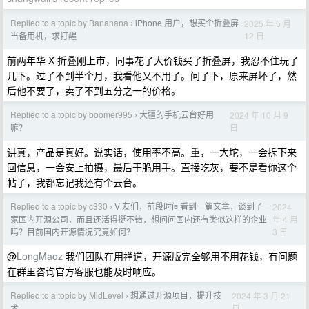
Replied to a topic by Bananana
iPhone 用户，想买个折叠屏
2025 年 5 月
›
12 日
当备用机，求打醒
前两年华 X 折叠刚上市，同事花了大价钱买了折叠屏，我忍不住玩了
几下。过了不到半个月，我看他又不用了。问了下，原来屏坏了，然
后他不要了，卖了不到五分之一的价格。
Replied to a topic by boomer995
大疆的手机云台好用
2024 年 10 月 9
›
日
嘛？
讲真，产品是真好。说实话，使用率不高。重，一大坨，一会拆下来
回信息，一会安上拍摄，最后干脆用手。直接吃灰，要不是看你这个
帖子，我都忘记我还有个云台。
Replied to a topic by c330
V 友们，前段时间看到一篇文章，谈到了一
2024
›
年 4 月
家国内开源公司，而且还活得挺不错，想问问国内还有类似这样的企业
3 日
吗？目前国内开源情况究竟如何？
@
LongMaoz
我们团队在用禅道，开源版完全够用不用花钱，有问题
在群里咨询官方客服也能及时响应。
Replied to a topic by MidLevel
想通过开源项目，提升技
2024 年 3 月 21
›
日
术。