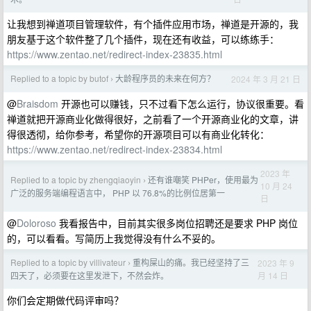
让我想到禅道项目管理软件，有个插件应用市场，禅道是开源的，我
朋友基于这个软件整了几个插件，现在还有收益，可以练练手：
https://www.zentao.net/redirect-index-23835.html
Replied to a topic by butof
大龄程序员的未来在何方？
2024 年 3 月 21 日
›
@
Braisdom
开源也可以赚钱，只不过看下怎么运行，协议很重要。看
禅道就把开源商业化做得很好，之前看了一个开源商业化的文章，讲
得很透彻，给你参考，希望你的开源项目可以有商业化转化：
https://www.zentao.net/redirect-index-23834.html
2023 年
Replied to a topic by zhengqiaoyin
还有谁嘲笑 PHPer，使用最为
›
10 月 24
广泛的服务端编程语言中， PHP 以 76.8%的比例位居第一
日
@
Doloroso
我看报告中，目前其实很多岗位招聘还是要求 PHP 岗位
的，可以看看。写简历上我觉得没有什么不妥的。
Replied to a topic by villivateur
重构屎山的痛。我已经坚持了三
2023 年 9
›
月 14 日
四天了，必须要在这里发泄下，不然会炸。
你们会定期做代码评审吗？