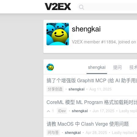
shengkai
V2EX member #11894, joined on 
shengkai
提问
技
搞了个增强版 Graphiti MCP (给 AI 助手
分享创造
•
shengkai
•
Aug 11, 2025
CoreML 模型 ML Program 格式加载耗时比
1
iDev
•
shengkai
•
Jun 17, 2025
• Lastly repl
请教 MacOS 中 Clash Verge 使用问题
问与答
•
shengkai
•
Apr 28, 2025
• Lastly replied 