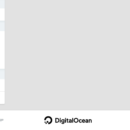
5
4
4
ge