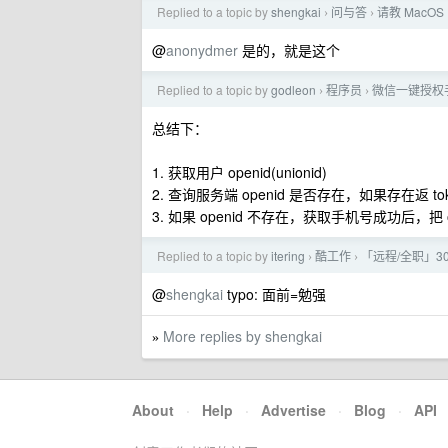
Replied to a topic by
shengkai
问与答
请教 MacOS 
›
›
@
anonydmer
是的，就是这个
Replied to a topic by
godleon
程序员
微信一键授权
›
›
总结下：
1. 获取用户 openid(unionid)
2. 查询服务端 openid 是否存在，如果存在返 to
3. 如果 openid 不存在，获取手机号成功后，把 
Replied to a topic by
itering
酷工作
「远程/全职」3
›
›
@
shengkai
typo: 面前=勉强
More replies by shengkai
»
About
·
Help
·
Advertise
·
Blog
·
API