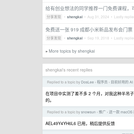
给有创业想法的同学推荐一门免费课程，可
分享发现
•
shengkai
•
Aug 31, 2024
• Lastly repli
免费送一张 919 成都小米新品发布会门票
分享发现
•
shengkai
•
Sep 19, 2018
• Lastly repli
More topics by shengkai
»
shengkai's recent replies
Replied to a topic by
DosLee
程序员
目前好用的 AI
›
›
在项目中实测了差不多 2 个月，对我这种半吊子
的。
Replied to a topic by
snowsun
推广
送一款 macO
›
›
AEL49Y4YH6L6 已用，稍后提供反馈