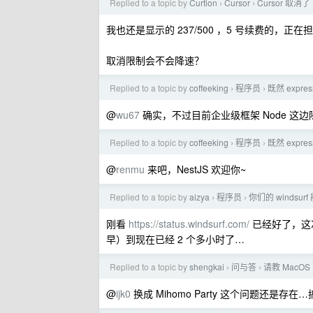
Replied to a topic by
Curtion
Cursor
Cursor 取消
›
›
我也还是显示的 237/500 ，5 号续费的，正
取消限制会不会降速？
Replied to a topic by
coffeeking
程序员
既然 expr
›
›
@
wu67
确实，不过目前企业级框架 Node 这边除
Replied to a topic by
coffeeking
程序员
既然 expr
›
›
@
renmu
来吧，NestJS 欢迎你~
Replied to a topic by
aizya
程序员
你们的 windsur
›
›
刚看
https://status.windsurf.com/
已经好了，这次
早）到现在已经 2 个多小时了…
Replied to a topic by
shengkai
问与答
请教 MacOS 
›
›
@
ijk0
换成 Mihomo Party 这个问题还是存