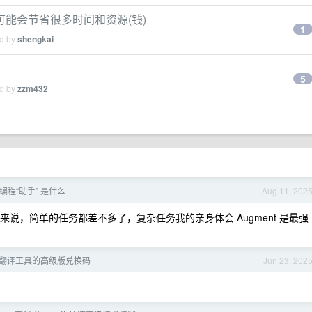
能会节省很多时间和资源(钱)
1
ed by
shengkai
5
ed by
zzm432
 编程“助手” 是什么
Aug 11, 202
来说，简单的任务都差不多了，复杂任务我的亲身体会 Augment 是最强
S 翻译工具的高级版兑换码
Jun 23, 202