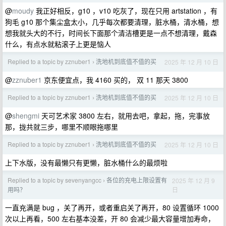
@
moudy
我正好相反，g10 ，v10 吃灰了，现在只用 artstation ，有
狗毛 g10 那个集尘盒太小，几乎每次都要清理，脏水桶，清水桶，想
想我就头大的不行，时间长下面那个清洁槽更是一点不想清理，戴森
什么，有点水就粘滚子上更是恼人
Replied to a topic by zznuber1
洗地机到底值不值的买
2025 年 12 月 10 日
›
@
zznuber1
京东便宜点，我 4160 买的， 双 11 那天 3800
Replied to a topic by zznuber1
洗地机到底值不值的买
2025 年 12 月 10 日
›
@
shengmi
天可艺术家 3800 左右，就用去吧，拿起，拖，完事放
那，拢共就三步，哪里不顺眼拖哪里
Replied to a topic by zznuber1
洗地机到底值不值的买
2025 年 12 月 10 日
›
上下水版，没有最懒只有更懒，脏水桶什么的最烦啦
Replied to a topic by sevenyangcc
各位的充电上限设置有
2025 年 12 月 9
›
日
用吗？
一直充满是 bug ，关了再开，或者重启关了再开，80 设置循环 1000
次以上再看，500 左右基本没差，开 80 会减少最大容量增加寿命，