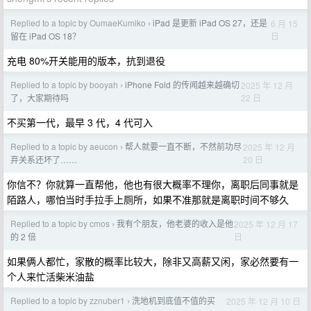
Replied to a topic by OumaeKumiko
iPad 是更新 iPad OS 27，还是
6 月 15
›
日
留在 iPad OS 18？
充电 80%开关能用的版本，抗到退役
Replied to a topic by booyah
iPhone Fold 的传闻越来越确切
2025 年 12 月
›
22 日
了，大家期待吗
不买第一代，最早 3 代，4 代可入
Replied to a topic by aeucon
帮人就要一直不断，不然前功尽
2025 年 12 月
›
20 日
弃关系还坏了……
你信不？你就算一直帮他，他也有很大概率不理你，离职后同事就是
陌路人，哪怕当时手拉手上厕所，如果不准那就是离职时间不够久
Replied to a topic by cmos
我有个朋友，他老婆的收入是他
2025 年 12 月 17
›
日
的 2 倍
如果俩人都忙，家散的概率比较大，除非又高薪又闲，家必然要有一
个人来忙活柴米油盐
Replied to a topic by zznuber1
洗地机到底值不值的买
2025 年 12 月 10 日
›