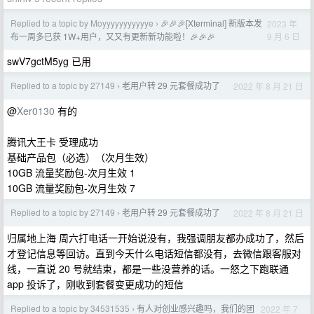
Replied to a topic by Moyyyyyyyyyyye
🎉🎉🎉[Xterminal] 新版本发
2023 年
›
9 月 6 日
布一周多已获 1W+用户，又又有更新新功能啦！🎉🎉🎉
swV7gctM5yg 已用
Replied to a topic by 27149
老用户转 29 元套餐成功了
2022 年 8 月 21 日
›
@
Xer0130
有的
腾讯大王卡 受理成功
基础产品包（必选）（次月生效）
10GB 流量奖励包-次月生效 1
10GB 流量奖励包-次月生效 7
Replied to a topic by 27149
老用户转 29 元套餐成功了
2022 年 8 月 21 日
›
归属地上海 周六打电话一开始说没有，我强调朋友都办成功了，然后
才登记信息等回访。直到今天什么电话短信都没有，去微信跟客服对
线，一直说 20 号就结束，都是一些没营养的话。一怒之下跑联通
app 投诉了，刚收到套餐变更成功的短信
Replied to a topic by 34531535
有人对创业感兴趣吗，我们的团
2022 年 7
›