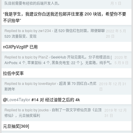
月 1 日
队目前需要有经验的后端开发人员。
“我是学生，我建议你白送我还包邮并往里塞 200 块钱，希望你不要
不识抬举”
Replied to a topic by zw1234
送 520 微信红包封面，顺便聊聊
2022 年 5 月
›
20 日
520 流量裂变、变现
nGXPpVzglIP 已用
Replied to a topic by PlanZ
GeekHub 开站见面礼。分子抢楼送出 [
2020 年
›
5 月 9 日
AirPods: 4 个, 苹果鼠标: 4 个, 黑鱼充电宝: 22 个 ]，无套路，纯手气。
拉低中奖率
Replied to a topic by love4taylor
超清 第 70 回红白+杰尼
2019 年 12 月 31
›
日
斯跨年
@
Love4Taylor
#14 对 经过油管之后的 4k
Replied to a topic by joucks
自制了一款文字修仙页游《云顶
2019 年 12 月
›
31 日
修仙》，元旦抽奖福利
元旦抽奖[369]