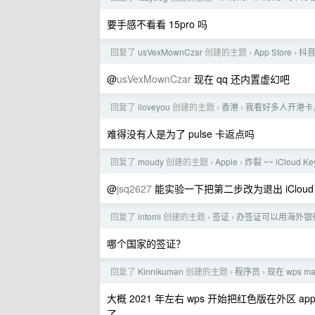
要手感不看看 15pro 吗
回复了
usVexMownCzar
创建的主题
App Store
抖音
›
›
@
usVexMownCzar
现在 qq 还内置虚幻吧
回复了
iloveyou
创建的主题
香港
我看好多人开港卡
›
›
难得没有人是为了 pulse 卡返点吗
回复了
moudy
创建的主题
Apple
炸裂 ~~ iCloud 
›
›
@
jsq2627
能实验一下把第二步改为退出 iClo
回复了
intomi
创建的主题
签证
办签证可以用海外银
›
›
哪个国家的签证？
回复了
Kinnikuman
创建的主题
程序员
现在 wps 
›
›
大概 2021 年左右 wps 开始把红色版在外区
了