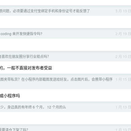
 上反馈问题，必须要通过支付宝绑定手机和身份证号才能反馈了
3 月 13 
e coding 来开发快捷指令吗?
2 月 19 
业者喜欢在朋友圈分享行业观点吗？
2 月 10 
的，一般不直接对发布者受益
信截图夹带私货？在小程序内部截图发送给好友，点击图片后，会携带小程序
1 月 15 
或小程序吗
少，身边真的有年终 6 个月， 12 个月的么
1 月 13 
Pro 是要清仓下架了吗？
1 月 13 