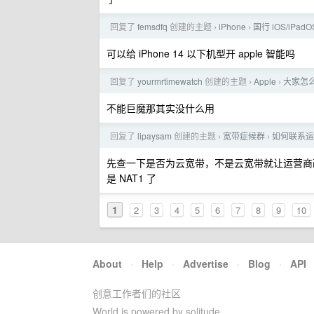
回复了
femsdfq
创建的主题
iPhone
国行 iOS/iPadO
›
›
可以给 iPhone 14 以下机型开 apple 智能吗
回复了
yourmrtimewatch
创建的主题
Apple
大家怎么
›
›
不能巨魔那其实没什么用
回复了
lipaysam
创建的主题
宽带症候群
如何联系运营
›
›
先查一下是否为云宽带，不是云宽带就让运营商改
是 NAT1 了
1
2
3
4
5
6
7
8
9
10
About
·
Help
·
Advertise
·
Blog
·
API
创意工作者们的社区
World is powered by solitude