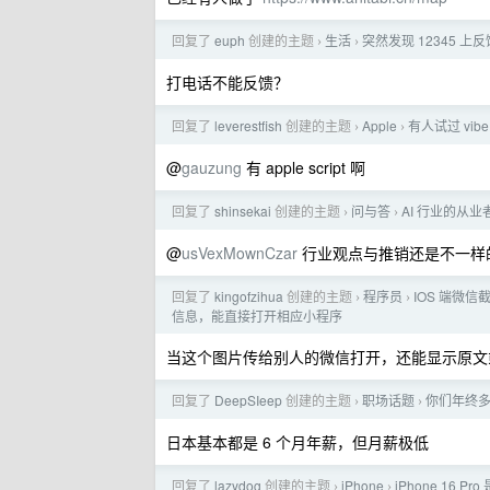
回复了
euph
创建的主题
生活
突然发现 12345
›
›
打电话不能反馈？
回复了
leverestfish
创建的主题
Apple
有人试过 vib
›
›
@
gauzung
有 apple script 啊
回复了
shinsekai
创建的主题
问与答
AI 行业的从
›
›
@
usVexMownCzar
行业观点与推销还是不一样
回复了
kingofzihua
创建的主题
程序员
IOS 端微
›
›
信息，能直接打开相应小程序
当这个图片传给别人的微信打开，还能显示原文
回复了
DeepSIeep
创建的主题
职场话题
你们年终多
›
›
日本基本都是 6 个月年薪，但月薪极低
回复了
lazydog
创建的主题
iPhone
iPhone 16 
›
›