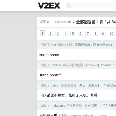
V2EX
shinsekai
全部回复第 1 页 / 共 54
›
›
1
2
3
4
5
6
7
8
9
10
回复了
ook
创建的主题
宽带症候群
没有公网 IPv
›
›
surge ponte
回复了
FanDeBiao
创建的主题
Apple
在 Androi
›
›
surge ponte?
回复了
qxmqh
创建的主题
微信
上周我们一个农业系
›
›
可以试试不拉群，私聊无人机，看看
回复了
malusama
创建的主题
分享创造
一个圣地巡
›
›
已经有人做了
https://www.anitabi.cn/map