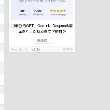
日
用最新的GPT、Gemini、Deepseek翻
日
译图片，保持原图文字的排版
去翻译
日
Promoted by
14c0r3y
PRO
日
日
日