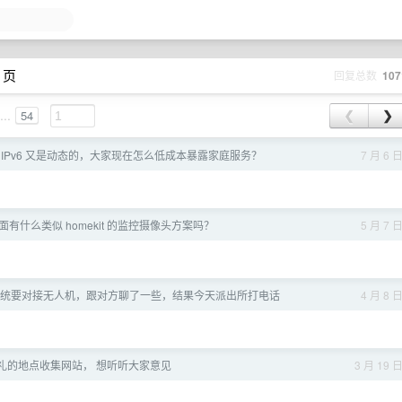
 页
回复总数
107
...
54
❮
❯
4， IPv6 又是动态的，大家现在怎么低成本暴露家庭服务？
7 月 6 
d 上面有什么类似 homekit 的监控摄像头方案吗？
5 月 7 
统要对接无人机，跟对方聊了一些，结果今天派出所打电话
4 月 8 
礼的地点收集网站， 想听听大家意见
3 月 19 