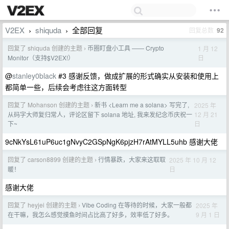
V2EX
shiquda
全部回复
回复总数
92
›
›
回复了 shiquda 创建的主题
币圈盯盘小工具 —— Crypto
1 月 12
›
日
Monitor（支持$V2EX!）
@
stanley0black
#3 感谢反馈，做成扩展的形式确实从安装和使用上
都简单一些，后续会考虑往这方面转型
回复了 Mohanson 创建的主题
新书 <Learn me a solana> 写完了,
2025 年
›
12 月 21
从码字大师复归常人，评论区留下 solana 地址, 我来发纪念币庆祝一
日
下~
9cNkYsL61uP6uc1gNvyC2GSpNgK6pjzH7rAtMYLL5uhb 感谢大佬
回复了 carson8899 创建的主题
行情暴跌，大家来这取取
2025 年 10 月 12
›
日
暖！
感谢大佬
回复了 heyjei 创建的主题
Vibe Coding 在等待的时候，大家一般都
2025 年
›
9 月 1 日
在干嘛，我怎么感觉摸鱼时间占比高了好多，效率低了好多。