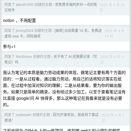
回复了 standin000 创建的主题
求免费多端同步好一点的笔
2025 年 4 月 19
›
日
记软件
notion ，不用配置
回复了 jimmy2024 创建的主题
[抽奖] 白给数量 10 名，免费送
2025 年 4 月
›
14 日
虚拟 visa 卡，回帖抽奖
参与+1
回复了 IAmSimon 创建的主题
关于有了 AI 还需要记录（写
2025 年 4 月 11
›
日
笔记）吗
我认为笔记的本质是脑力劳动成果的体现，做笔记主要有两个方面的
目的：一是从过程看，通过脑力劳动，用自己的话将知识落实在纸
面，在过程中加深对知识的理解；二是从结果看，要为你的输出服
务。如果只是简单的摘录，没有经过多少加工，以至于查看笔记没有
比直接 google/问 AI 快得多，那么这种笔记在我看来就是没有必要
的。
回复了 coderpwh 创建的主题
因为开源项目，我收到了面试
2025 年 4 月 3
›
日
邀请！
之前也因为 GitHub 上的一些项目，收到做 web3 的小团队的邮件，