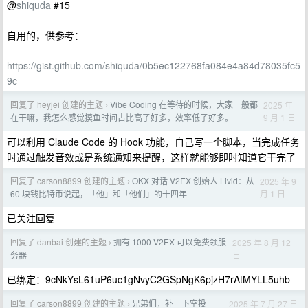
@
shiquda
#15
自用的，供参考：
https://gist.github.com/shiquda/0b5ec122768fa084e4a84d78035fc5
9c
回复了 heyjei 创建的主题
Vibe Coding 在等待的时候，大家一般都
2025 年
›
9 月 1 日
在干嘛，我怎么感觉摸鱼时间占比高了好多，效率低了好多。
可以利用 Claude Code 的 Hook 功能，自己写一个脚本，当完成任务
时通过触发音效或是系统通知来提醒，这样就能够即时知道它干完了
回复了 carson8899 创建的主题
OKX 对话 V2EX 创始人 Livid：从
2025 年 9
›
月 1 日
60 块钱比特币说起，「他」和「他们」的十四年
已关注回复
回复了 danbai 创建的主题
拥有 1000 V2EX 可以免费领服
2025 年 8 月 12
›
日
务器
已绑定：9cNkYsL61uP6uc1gNvyC2GSpNgK6pjzH7rAtMYLL5uhb
回复了 carson8899 创建的主题
兄弟们，补一下空投
2025 年 7 月 27 日
›