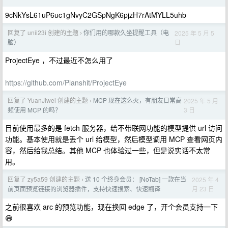
9cNkYsL61uP6uc1gNvyC2GSpNgK6pjzH7rAtMYLL5uhb
回复了 unii23i 创建的主题
你们用的哪款久坐提醒工具（电
2025 年 5 月 5
›
日
脑）
ProjectEye ，不过最近不怎么用了
https://github.com/Planshit/ProjectEye
回复了 YuanJiwei 创建的主题
MCP 现在这么火，有朋友日常高
2025 年 5 月
›
3 日
频使用 MCP 的吗？
目前使用最多的是 fetch 服务器，给不带联网功能的模型提供 url 访问
功能。基本使用就是丢个 url 给模型，然后模型调用 MCP 查看网页内
容，然后给我总结。其他 MCP 也体验过一些，但是说实话不太常
用。
回复了 zy5a59 创建的主题
送 10 个终身会员： [NoTab] 一款在当
2025 年 4
›
月 23 日
前页面预览链接的浏览器插件，支持快速搜索、快速翻译
之前很喜欢 arc 的预览功能，现在换回 edge 了，开个会员支持一下
😄