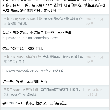
好像是做 NFT 的，要求用 React 做他们项目的网站。他甚至愿意把
已有的源码发给我🤣不过后来没理他了
回复了 Suger828 创建的主题
大家都是怎么获得那些前沿的
2025 年 3 月
›
22 日
ai（应用）的信息
公众号机器之心，不过偏学术一些；三花快讯
https://sanhua.himrr.com/daily-news
这两个都可以用 RSS 订阅。
回复了 huhu222 创建的主题
大家投资理财, 有追随的博主吗,
2025 年 3 月
›
12 日
哪个平台的都行
https://www.youtube.com/@MoneyXYZ
讲一些元投资、元认知的东西
回复了 wuhao 创建的主题
请问目前最好的远程控制软件是什
2024 年 11
›
月 3 日
么？ todesk？ AnyDesk？
@
liuzimin
#15 我不是很确定，没有尝试过