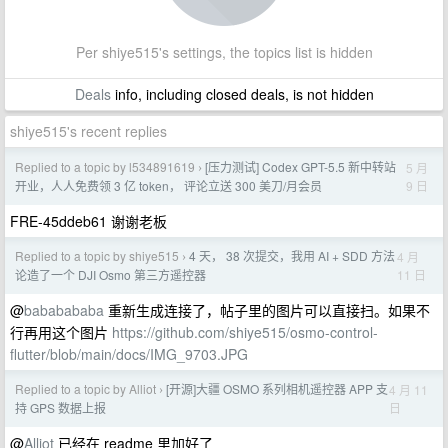
Per shiye515's settings, the topics list is hidden
Deals
info, including closed deals, is not hidden
shiye515's recent replies
Replied to a topic by l534891619
[压力测试] Codex GPT-5.5 新中转站
5 月
›
9 日
开业，人人免费领 3 亿 token， 评论立送 300 美刀/月会员
FRE-45ddeb61 谢谢老板
Replied to a topic by shiye515
4 天， 38 次提交，我用 AI + SDD 方法
4 月
›
11 日
论造了一个 DJI Osmo 第三方遥控器
@
bababababa
重新生成连接了，帖子里的图片可以直接扫。如果不
行再用这个图片
https://github.com/shiye515/osmo-control-
flutter/blob/main/docs/IMG_9703.JPG
Replied to a topic by Alliot
[开源]大疆 OSMO 系列相机遥控器 APP 支
4 月 11
›
日
持 GPS 数据上报
@
Alliot
已经在 readme 里加好了