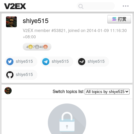
shiye515
打赏
V2EX member #53821, joined on 2014-01-09 11:16:30
+08:00
4
7
40
shiye515
shiye515
shiye515
shiye515
Switch topics list