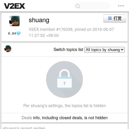
shuang
打赏
V2EX member #176338, joined on 2016-06-07
0.04
11:27:52 +08:00
Switch topics list
Per shuang's settings, the topics list is hidden
Deals
info, including closed deals, is not hidden
shuang's recent replies