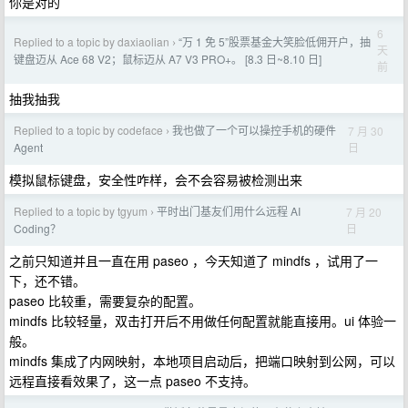
你是对的
6
Replied to a topic by daxiaolian
“万 1 免 5”股票基金大笑脸低佣开户，抽
›
天
键盘迈从 Ace 68 V2；鼠标迈从 A7 V3 PRO+。 [8.3 日~8.10 日]
前
抽我抽我
Replied to a topic by codeface
我也做了一个可以操控手机的硬件
7 月 30
›
日
Agent
模拟鼠标键盘，安全性咋样，会不会容易被检测出来
Replied to a topic by tgyum
平时出门基友们用什么远程 AI
7 月 20
›
日
Coding？
之前只知道并且一直在用 paseo ，今天知道了 mindfs ，试用了一
下，还不错。
paseo 比较重，需要复杂的配置。
mindfs 比较轻量，双击打开后不用做任何配置就能直接用。ui 体验一
般。
mindfs 集成了内网映射，本地项目启动后，把端口映射到公网，可以
远程直接看效果了，这一点 paseo 不支持。