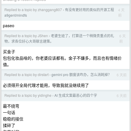
Replied to a topic by zhanggang807
有没有更好用的类似的开源工程
4 天
›
前
a9gent/mindfs
paseo
Replied to a topic by JShen
老婆生娃了，打算送一个稍微贵重点的礼
6 天
›
前
物，求各位好心大哥献言建策。
买金子
包包化妆品啥的，你老婆应该都有。金子不嫌多，而且也有情绪价
值。
Replied to a topic by dirstart
gemini pro 额度该咋办，怎么消耗掉？
6 天前
›
必须得开全局代理才能用，导致我就没继续用了
Replied to a topic by yidinghe
AI 生成文案最恶心的四个字
6 天前
›
最不绕弯
一句话
稳稳的接住
揉碎了