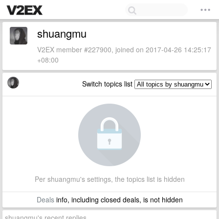
shuangmu
V2EX member #227900, joined on 2017-04-26 14:25:17
+08:00
Switch topics list
Per shuangmu's settings, the topics list is hidden
Deals
info, including closed deals, is not hidden
shuangmu's recent replies