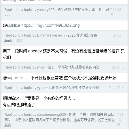
Replied to a topic by yummy007
遇到酷似汤唯的女生，聊了俩小时
7 月 28
›
日
~~~
@
sqlNice
https://i.imgur.com/N9E3iZ2.png
Replied to a topic by EthanWalkerTech
2026 年大家还在用
7 月 28
›
日
Jenkins 吗？
用了一段时间 onedev 还是不太习惯，有没有比较近轻量级的推荐 兄
弟们
Replied to a topic by n1sv
做了一个邮箱地址批量检查的网站
7 月 28 日
›
@
superrick
.....不开源也很正常吧 这个板块又不是强制要求开源..
Replied to a topic by yyll
生活随笔日记 23 不知不觉改变性格
7 月 27 日
›
把她搞定，毕竟我是一个有趣的坏男人...
有点贴吧那味道了
Replied to a topic by daochenmeng520
创建一个关于散帅相关的 wiki
7 月
›
13
网站，由于中文互联网各大平台词条被删除，亟需可靠信源讲述了散帅发
日
展史