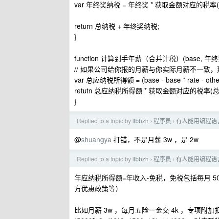
var 年终奖纳税 = 年终奖 * 获取金额对应的税率
return 总纳税 + 年终奖纳税;
}
function 计算到手年薪（合并计税）(base, 年终奖
// 如果公司给你报的月薪与你实际月薪不一致，那这里的 
var 总应纳税所得额 = (base - base * rate - othe
retutn 总应纳税所得额 * 获取金额对应的税率
}
Replied to a topic by
llbbzh
程序员
有人能用编程语
›
›
@
shuangya
打错，不是月薪 3w ，是 2w
Replied to a topic by
llbbzh
程序员
有人能用编程语
›
›
年应纳税所得额=年收入-免税，免税包括每月 
方优惠政策等）
比如月薪 3w ，每月五险一金交 4k ，专项附加扣