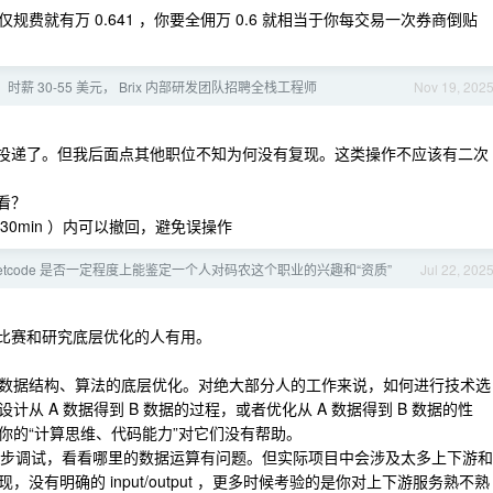
费就有万 0.641 ，你要全佣万 0.6 就相当于你每交易一次券商倒贴
时薪 30-55 美元， Brix 内部研发团队招聘全栈工程师
Nov 19, 202
动投递了。但我后面点其他职位不知为何没有复现。这类操作不应该有二次
看？
30min ）内可以撤回，避免误操作
eetcode 是否一定程度上能鉴定一个人对码农这个职业的兴趣和“资质”
Jul 22, 202
只对打比赛和研究底层优化的人有用。
及数据结构、算法的底层优化。对绝大部分人的工作来说，如何进行技术选
 A 数据得到 B 数据的过程，或者优化从 A 数据得到 B 数据的性
教给你的“计算思维、代码能力”对它们没有帮助。
一步一步调试，看看哪里的数据运算有问题。但实际项目中会涉及太多上下游和
有明确的 input/output ，更多时候考验的是你对上下游服务熟不熟