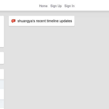
Home
Sign Up
Sign In
shuangya's recent timeline updates
5
7