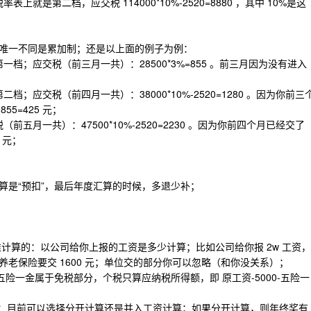
，对应到税率表上就是第二档，应交税 114000*10%-2520=8880 ，其中 10%是这
唯一不同是累加制；还是以上面的例子为例：
于第一档；应交税（前三月一共）：28500*3%=855 。前三月因为没有进入
第二档；应交税（前四月一共）：38000*10%-2520=1280 。因为你前三
55=425 元；
税（前五月一共）：47500*10%-2520=2230 。因为你前四个月已经交了
0 元；
算是“预扣”，最后年度汇算的时候，多退少补；
为基准计算的：以公司给你上报的工资是多少计算；比如公司给你报 2w 工资，
月养老保险要交 1600 元；单位交的部分你可以忽略（和你没关系）；
五险一金属于免税部分，个税只算应纳税所得额，即 原工资-5000-五险一
算：目前可以选择分开计算还是并入工资计算；如果分开计算，则年终奖有