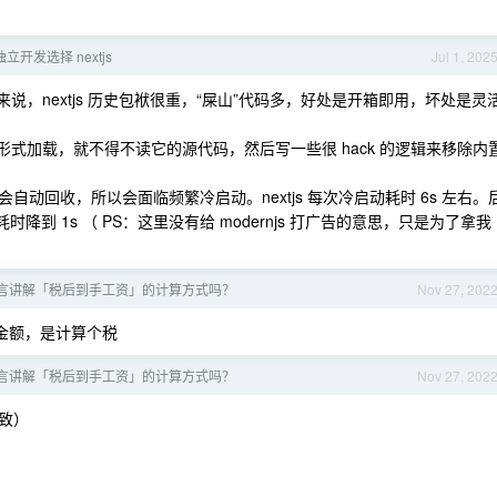
开发选择 nextjs
Jul 1, 202
经验来说，nextjs 历史包袱很重，“屎山”代码多，好处是开箱即用，坏处是灵
DN 形式加载，就不得不读它的源代码，然后写一些很 hack 的逻辑来移除内
动回收，所以会面临频繁冷启动。nextjs 每次冷启动耗时 6s 左右。
耗时降到 1s （ PS：这里没有给 modernjs 打广告的意思，只是为了拿我
言讲解「税后到手工资」的计算方式吗？
Nov 27, 202
金额，是计算个税
言讲解「税后到手工资」的计算方式吗？
Nov 27, 202
致）