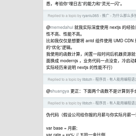
悉，考验你“埋日志”的能力和“灵光一闪”。
Replied to a topic by
ryanlu365
推广
为什么那么多独立
›
›
@
memedahui
就我实际深度使用 nextjs 的
性不高、性能不高。
比如我仅仅是想要将 antd 组件使用 UMD C
的“优化”逻辑。
我使用的函数计算，闲置一段时间后机器资源就会自
面换成 modernjs ，业务代码一点没变，冷启动
实际经历来说明 nextjs 的性能不行）
Replied to a topic by
llbbzh
程序员
有人能用编程语
›
›
@
shuangya
更正：下面两个函数不是计算到手
Replied to a topic by
llbbzh
程序员
有人能用编程语
›
›
伪代码（假设公司给你报的月薪与你实际月薪一
var base = 月薪;
var rate = xx%; // 五险一金比例