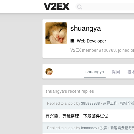
shuangya
🏢
Web Developer
V2EX member #100763, joined on
shuangya
提问
技
shuangya's recent replies
Replied to a topic by
385888938
远程工作
招募全栈
›
›
有兴趣，等我整理一下发邮件试试
Replied to a topic by
lemondev
投资
新客需要证券
›
›