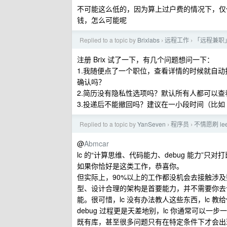
不可能这么低的，因为算上过户费的情况下，仅仅规
钱，怎么可能呢
Replied to a topic by
Brixlabs
远程工作
「远程兼职」
›
›
注册 Brix 试了一下，有几个问题想问一下：
1.我随便点了一个职位，查看详情的时候就自
确认吗？
2.简历没有隐私性选项吗？默认所有人都可以查
3.投递后不能撤回吗？建议在一小段时间（比如 
Replied to a topic by
YanSeven
程序员
不情愿刷 l
›
›
@
Abmcar
lc 的“计算思维、代码能力、debug 能力”
如果你恰好是这类工作，恭喜你。
但实际上，90%以上的工作都没机会去接触涉
型、设计合理的架构是首要能力，并不需要你去设计从
能。很可惜，lc 没有办法教人这些东西，lc 
debug 过程更是天差地别，lc 你通常可以
既有库，甚至很多问题只有在特定条件下才会出现，没