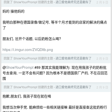
回复了 ShowYourPrompt 创建的主题
进口爱他美终究还是翻车了
2 月 9 日
›
妈的 操他妈的
我明白那种在德国录像/做记号, 等半个月才能到的店家的解决的痛点
了
朋友们, 岔开个话题, 以后奶粉怎么喝?
https://i.imgur.com/ZVQDltb.png
回复了 ShowYourPrompt 创建的主题
进口爱他美终究还是翻车了
2 月 9 日
›
@
ShowYourPrompt
#89 那其实我能理解为: 现在用我孩子的奶粉批
号去查询, 一定不会有问题? 因为根本不是德国原厂产的, 不在召回范
围
回复了 ShowYourPrompt 创建的主题
进口爱他美终究还是翻车了
2 月 9 日
›
抱歉,朋友们, 我孩子现在就在喝
我想当次伸手党. 能麻烦给一些相关链接嘛 最好是直接查这批奶粉行