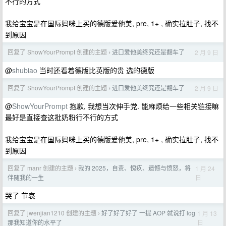
不行的方式
我给宝宝是在国际妈咪上买的德版爱他美, pre, 1+ , 确实拉肚子, 找不
到原因
回复了 ShowYourPrompt 创建的主题
进口爱他美终究还是翻车了
2 月 9 日
›
@
shubiao
当时还看着德版比英版的贵 选的德版
回复了 ShowYourPrompt 创建的主题
进口爱他美终究还是翻车了
2 月 9 日
›
@
ShowYourPrompt
抱歉, 我想当次伸手党. 能麻烦给一些相关链接嘛
最好是直接查这批奶粉行不行的方式
我给宝宝是在国际妈咪上买的德版爱他美, pre, 1+ , 确实拉肚子, 找不
到原因
回复了 manr 创建的主题
我的 2025，自责、愧疚、遗憾与愤怒，将
1 月 24
›
日
伴随我的一生
哭了 节哀
回复了 jwenjian1210 创建的主题
好了好了好了 一提 AOP 就说打 log
1 月 13
›
日
那我知道你的水平了