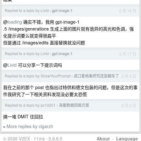
Replied to a topic by Livid
gpt-image-1
2 月 18 日
›
@
loading
确实不错，我用 gpt-image-1
.5 /images/generations 生成上面的图片就有诡异的高光和色调，强
化提示词要么就变得很扁平
但是通过 /images/edits 直接替换就没问题
Replied to a topic by Livid
gpt-image-1
2 月 17 日
›
@
Livid
可以分享一下提示词吗
Replied to a topic by ShowYourPrompt
进口爱他美终究还是翻车了
2 月 9 日
›
我在之前的那个 post 也指出过特供和德文包装的问题，但是这次的事
件我研究了一下相关资料发现没必要太恐慌
Replied to a topic by pc10201
海量数据回国方案
2 月 2 日
›
搞一堆 DMIT 往回拉
More replies by cigarzh
»
© 2026 V2EX · 11ms · 3.9.8.5
About
·
Language