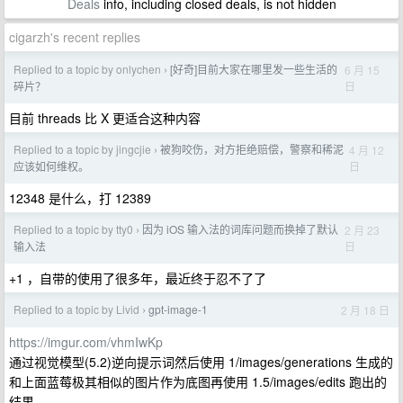
Deals
info, including closed deals, is not hidden
cigarzh's recent replies
Replied to a topic by onlychen
[好奇]目前大家在哪里发一些生活的
6 月 15
›
日
碎片？
目前 threads 比 X 更适合这种内容
Replied to a topic by jingcjie
被狗咬伤，对方拒绝赔偿，警察和稀泥
4 月 12
›
日
应该如何维权。
12348 是什么，打 12389
Replied to a topic by tty0
因为 iOS 输入法的词库问题而换掉了默认
2 月 23
›
日
输入法
+1 ，自带的使用了很多年，最近终于忍不了了
Replied to a topic by Livid
gpt-image-1
2 月 18 日
›
https://imgur.com/vhmIwKp
通过视觉模型(5.2)逆向提示词然后使用 1/images/generations 生成的
和上面蓝莓极其相似的图片作为底图再使用 1.5/images/edits 跑出的
结果