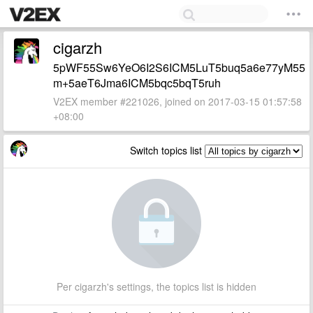
cigarzh
5pWF55Sw6YeO6I2S6ICM5LuT5buq5a6e77yM55
m+5aeT6Jma6ICM5bqc5bqT5ruh
V2EX member #221026, joined on 2017-03-15 01:57:58
+08:00
Switch topics list
Per cigarzh's settings, the topics list is hidden