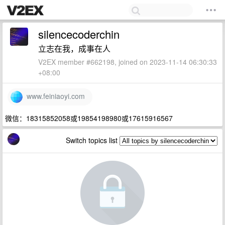
silencecoderchin
立志在我，成事在人
V2EX member #662198, joined on 2023-11-14 06:30:33
+08:00
www.feiniaoyi.com
微信：18315852058或19854198980或17615916567
Switch topics list