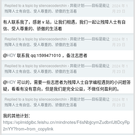
Replied to a topic by silencecoderchin
异能计划——目标是能让
2024 年 1
›
月 23 日
残障人士有自信、受人尊重的、骄傲的生活着
有人联系我了，感谢 v 站，让我们相遇，我们一起让残障人士有自
信、受人尊重的、骄傲的生活着
Replied to a topic by silencecoderchin
异能计划——目标是能让
2024 年 1
›
月 23 日
残障人士有自信、受人尊重的、骄傲的生活着
@
HDY
联系我 qq:1599471010 ，备注志愿者
Replied to a topic by silencecoderchin
异能计划——目标是能让
2024 年 1
›
月 23 日
残障人士有自信、受人尊重的、骄傲的生活着
@
HDY
可以的，需要一些志愿者为残障人士自学编程遇到的小问题答
疑，看看有没有意向，但是我们是完全公益，不做任何盈利的。
Replied to a topic by silencecoderchin
异能计划——目标是能让
2024 年 1
›
月 23 日
残障人士有自信、受人尊重的、骄傲的生活着
我的其他计划：
https://vplmidgibc.feishu.cn/mindnotes/F6sNbjjcymZudbnfJ8DcyRp
2nYY?from=from_copylink