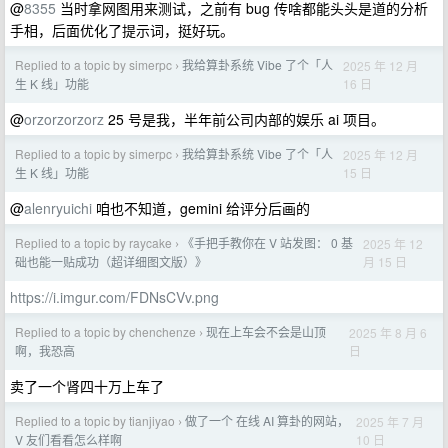
@
8355
当时拿网图用来测试，之前有 bug 传啥都能头头是道的分析
手相，后面优化了提示词，挺好玩。
Replied to a topic by simerpc
我给算卦系统 Vibe 了个「人
2025 年 12 月
›
16 日
生 K 线」功能
@
orzorzorzorz
25 号是我，半年前公司内部的娱乐 ai 项目。
Replied to a topic by simerpc
我给算卦系统 Vibe 了个「人
2025 年 12 月
›
15 日
生 K 线」功能
@
alenryuichi
咱也不知道，gemini 给评分后画的
Replied to a topic by raycake
《手把手教你在 V 站发图： 0 基
2025 年 12
›
月 15 日
础也能一贴成功（超详细图文版）》
https://i.imgur.com/FDNsCVv.png
Replied to a topic by chenchenze
现在上车会不会是山顶
2025 年 8 月 6
›
日
啊，我恐高
卖了一个肾四十万上车了
Replied to a topic by tianjiyao
做了一个 在线 AI 算卦的网站，
2025 年 7 月
›
10 日
V 友们看看怎么样啊