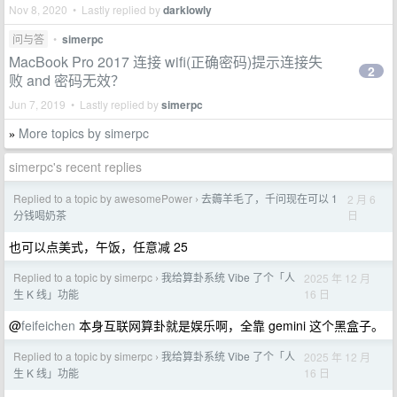
Nov 8, 2020 • Lastly replied by
darklowly
问与答
•
simerpc
MacBook Pro 2017 连接 wifi(正确密码)提示连接失
2
败 and 密码无效？
Jun 7, 2019 • Lastly replied by
simerpc
More topics by simerpc
»
simerpc's recent replies
Replied to a topic by awesomePower
去薅羊毛了，千问现在可以 1
2 月 6
›
日
分钱喝奶茶
也可以点美式，午饭，任意减 25
Replied to a topic by simerpc
我给算卦系统 Vibe 了个「人
2025 年 12 月
›
16 日
生 K 线」功能
@
feifeichen
本身互联网算卦就是娱乐啊，全靠 gemini 这个黑盒子。
Replied to a topic by simerpc
我给算卦系统 Vibe 了个「人
2025 年 12 月
›
16 日
生 K 线」功能