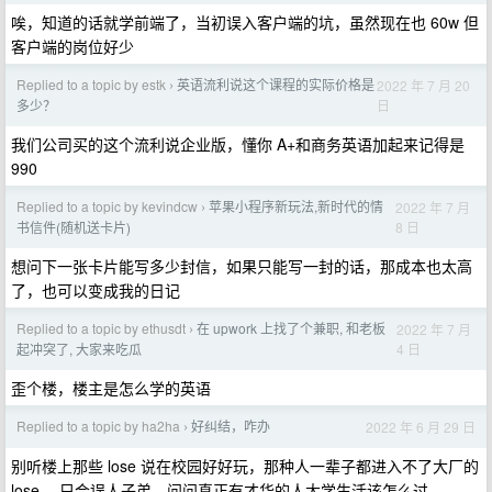
唉，知道的话就学前端了，当初误入客户端的坑，虽然现在也 60w 但
客户端的岗位好少
Replied to a topic by estk
英语流利说这个课程的实际价格是
2022 年 7 月 20
›
日
多少？
我们公司买的这个流利说企业版，懂你 A+和商务英语加起来记得是
990
Replied to a topic by kevindcw
苹果小程序新玩法,新时代的情
2022 年 7 月
›
8 日
书信件(随机送卡片)
想问下一张卡片能写多少封信，如果只能写一封的话，那成本也太高
了，也可以变成我的日记
Replied to a topic by ethusdt
在 upwork 上找了个兼职, 和老板
2022 年 7 月
›
4 日
起冲突了, 大家来吃瓜
歪个楼，楼主是怎么学的英语
Replied to a topic by ha2ha
好纠结，咋办
2022 年 6 月 29 日
›
别听楼上那些 lose 说在校园好好玩，那种人一辈子都进入不了大厂的
lose ，只会误人子弟，问问真正有才华的人大学生活该怎么过