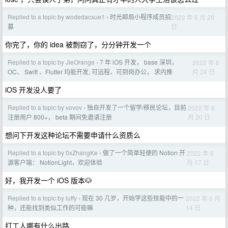
Replied to a topic by wodedacxue1
时光邮局小程序成员招
2022 年 6 月 28
›
日
募
你完了，你的 idea 被剽窃了，分分钟开发一个
Replied to a topic by JieOrange
7 年 iOS 开发， base 深圳，
2022 年 6
›
月 24 日
OC、 Swift 、Flutter 均能开发, 可远程、可到岗办公， 求内推
iOS 开发没人要了
Replied to a topic by vovov
独自开发了一个留学/移民论坛，目前
2022 年 6
›
月 20 日
注册用户 800+， beta 期间免邀请注册
想问下开发这种论坛不需要申请什么资质么
Replied to a topic by 0xZhangKe
做了一个简单轻便的 Notion 开
2022 年 6
›
月 17 日
源客户端： NotionLight，欢迎体验
好，我开发一个 iOS 版本🐶
Replied to a topic by luffy
现在 30 几岁，开始学这些技能中的一
2022 年 6 月
›
14 日
种，还能找到类似工作的可能嘛
打工人哪有什么出路