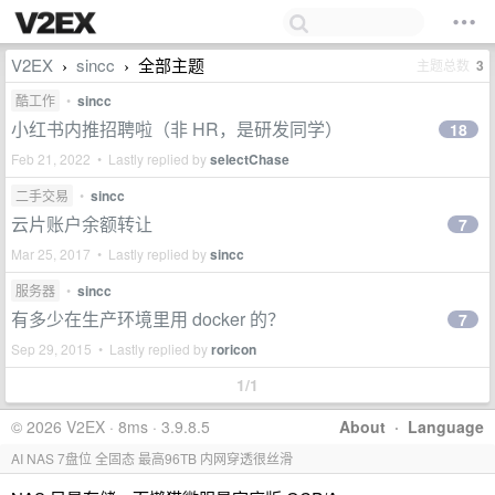
V2EX
sincc
全部主题
主题总数
3
›
›
酷工作
•
sincc
小红书内推招聘啦（非 HR，是研发同学）
18
Feb 21, 2022 • Lastly replied by
selectChase
二手交易
•
sincc
云片账户余额转让
7
Mar 25, 2017 • Lastly replied by
sincc
服务器
•
sincc
有多少在生产环境里用 docker 的？
7
Sep 29, 2015 • Lastly replied by
roricon
1/1
© 2026 V2EX · 8ms · 3.9.8.5
About
·
Language
AI NAS 7盘位 全固态 最高96TB 内网穿透很丝滑