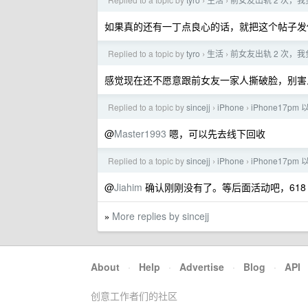
›
›
如果真的还有一丁点良心的话，就把这个帖子发
Replied to a topic by
tyro
生活
前女友出轨 2 次，我负
›
›
感觉现在还不愿意跟前女友一家人撕破脸，别害
Replied to a topic by
sincejj
iPhone
iPhone17p
›
›
@
Master1993
嗯，可以先去线下回收
Replied to a topic by
sincejj
iPhone
iPhone17p
›
›
@
Jiahim
确认刚刚没有了。等后面活动吧，618
More replies by sincejj
»
About
·
Help
·
Advertise
·
Blog
·
API
创意工作者们的社区