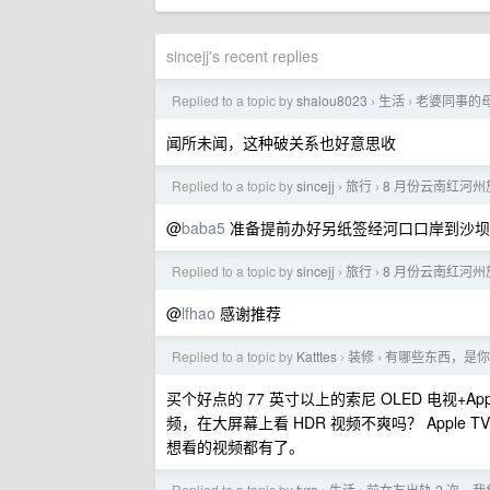
sincejj's recent replies
Replied to a topic by
shalou8023
生活
老婆同事的
›
›
闻所未闻，这种破关系也好意思收
Replied to a topic by
sincejj
旅行
8 月份云南红河
›
›
@
baba5
准备提前办好另纸签经河口口岸到沙坝
Replied to a topic by
sincejj
旅行
8 月份云南红河
›
›
@
lfhao
感谢推荐
Replied to a topic by
Katttes
装修
有哪些东西，是你
›
›
买个好点的 77 英寸以上的索尼 OLED 电视+
频，在大屏幕上看 HDR 视频不爽吗？ Apple TV 装上
想看的视频都有了。
Replied to a topic by
tyro
生活
前女友出轨 2 次，我负