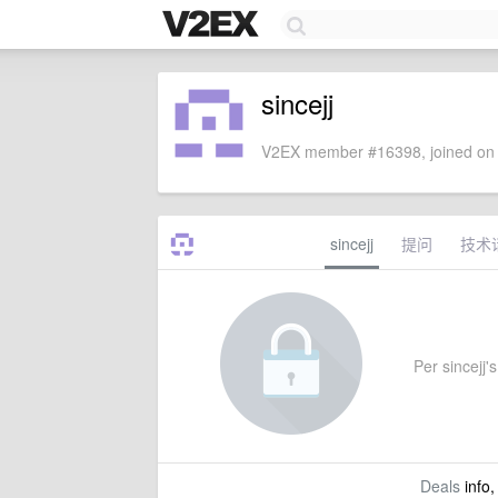
sincejj
V2EX member #16398, joined on 
sincejj
提问
技术
Per sincejj's
Deals
info,