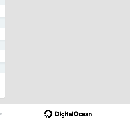
7
5
5
ge