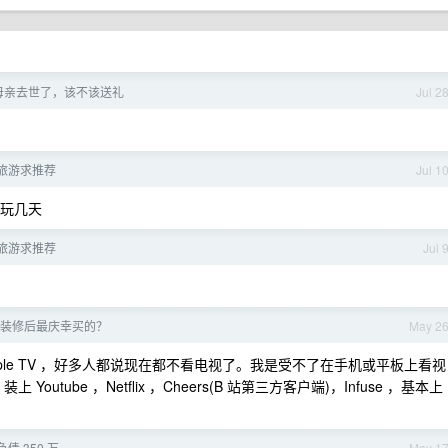
母亲去世了，该不该送礼
Jul 2
州旅游求推荐
Jul 1
玩几天
州旅游求推荐
Jul 
装修后最庆幸买的？
May 2
Apple TV ，好多人都说现在都不看电视了。我是受不了在手机或平板上看视
 Youtube ，Netflix ，Cheers(B 站第三方客户端)，Infuse ，基本上
债 350 万
May 1