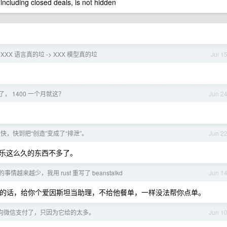
 including closed deals, is not hidden
 XXX 语言真的垃 -> XXX 模型真的垃
Jul 1
挂了， 1400 一个月就这？
Jun 2
？
太快，快到把“创造”变成了“排泄”。
Jun 2
乐这么久的东西不多了。
事情越来越少，我用 rust 重写了 beanstalkd
Jun 1
O 的话，给你个爱因斯坦当助理，不给他餐单，一样没法帮你点单。
向微信支付了，只因为它给的太多。
Jun 1