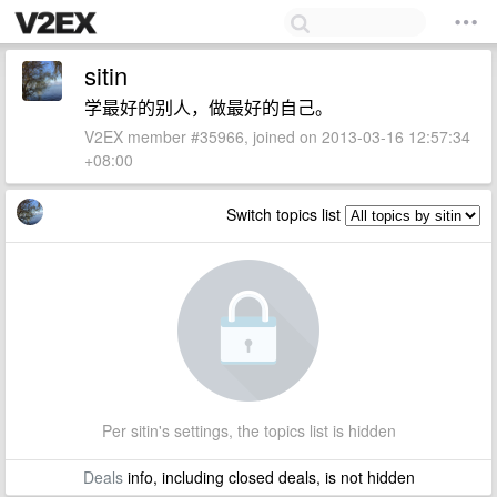
sitin
学最好的别人，做最好的自己。
V2EX member #35966, joined on 2013-03-16 12:57:34
+08:00
Switch topics list
Per sitin's settings, the topics list is hidden
Deals
info, including closed deals, is not hidden