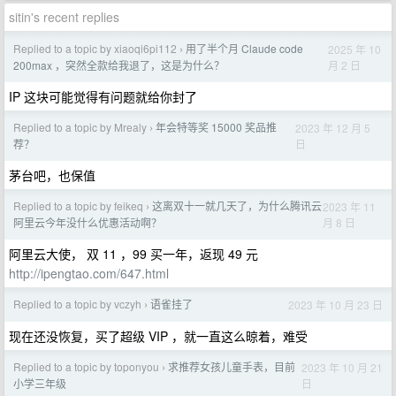
sitin's recent replies
Replied to a topic by xiaoqi6pi112
用了半个月 Claude code
2025 年 10
›
月 2 日
200max ，突然全款给我退了，这是为什么？
IP 这块可能觉得有问题就给你封了
Replied to a topic by Mrealy
年会特等奖 15000 奖品推
2023 年 12 月 5
›
日
荐？
茅台吧，也保值
Replied to a topic by feikeq
这离双十一就几天了，为什么腾讯云
2023 年 11
›
月 8 日
阿里云今年没什么优惠活动啊？
阿里云大使， 双 11 ，99 买一年，返现 49 元
http://ipengtao.com/647.html
Replied to a topic by vczyh
语雀挂了
2023 年 10 月 23 日
›
现在还没恢复，买了超级 VIP ，就一直这么晾着，难受
Replied to a topic by toponyou
求推荐女孩儿童手表，目前
2023 年 10 月 21
›
日
小学三年级