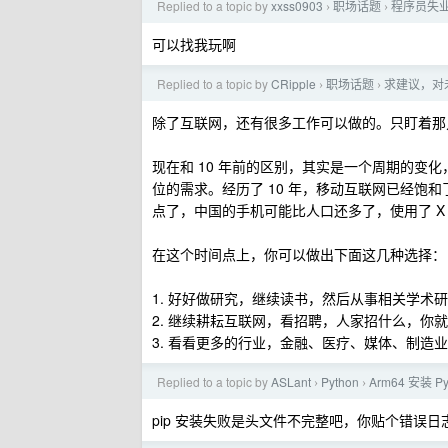
Replied to a topic by
xxss0903
职场话题
程序员失
›
›
可以找我玩啊
Replied to a topic by
CRipple
职场话题
求建议，对
›
›
除了互联网，还有很多工作可以做的。只盯着那
现在和 10 年前的区别，其实是一个周期的变
位的需求。经历了 10 年，移动互联网已经饱
点了，中国的手机可能比人口还多了，使用了 X 的 A
在这个时间点上，你可以做出下面这几种选择：
1. 好好做研究，继续读书，然后从事相关学术
2. 继续耕耘互联网，看招聘，人家招什么，你
3. 看看更多的行业，金融、医疗、媒体、制
Replied to a topic by
ASLant
Python
Arm64 安装 P
›
›
pip 安装失败是头文件不完整吧，你贴个错误