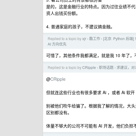
是的，这是金融行业的特点。因为过往业绩不代
资人出钱买份额。
4. 普通家庭的孩子，不建议搞金融。
Replied to a topic by
xjr
酷工作
[北京· Python 后端
›
›
AI 方向优先
可惜了，其他条件我都满足，就是我 10 年了，不满
Replied to a topic by
CRipple
职场话题
求建议，对
›
›
@
CRipple
但就连这些行业也有很多要求 Ai ，或者 Ai 软开
别被他们吹牛给骗了。根据我了解的情况，大头还是调
区别都没有。
体量不够大的公司不可能有 AI 开发，他们负