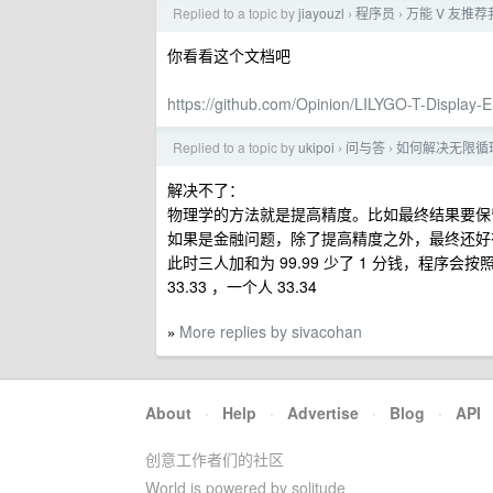
Replied to a topic by
jiayouzl
程序员
万能 V 友推荐我
›
›
你看看这个文档吧
https://github.com/Opinion/LILYGO-T-Display
Replied to a topic by
ukipoi
问与答
如何解决无限循
›
›
解决不了：
物理学的方法就是提高精度。比如最终结果要保留
如果是金融问题，除了提高精度之外，最终还好有一个校
此时三人加和为 99.99 少了 1 分钱，程序
33.33 ，一个人 33.34
More replies by sivacohan
»
About
·
Help
·
Advertise
·
Blog
·
API
创意工作者们的社区
World is powered by solitude