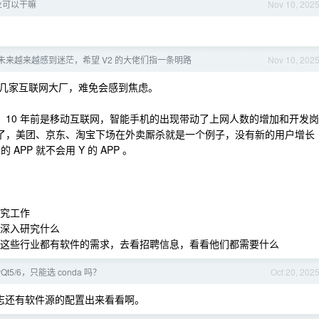
业可以干嘛
Nov 10, 202
未来越来越感到迷茫，希望 V2 的大佬们指一条明路
Nov 10, 202
几家互联网大厂，难免会感到焦虑。
化，10 年前是移动互联网，智能手机的出现带动了上网人数的增加和开发岗
和了，美团、京东、淘宝下场在外卖厮杀就是一个例子，没有新的用户增长
PP 就不会用 Y 的 APP 。
研究工作
就深入研究什么
造业这些行业都有软件的需求，去看招聘信息，看看他们都需要什么
yQt5/6，只能选 conda 吗？
Oct 20, 202
日志还有软件源的配置出来看看啊。