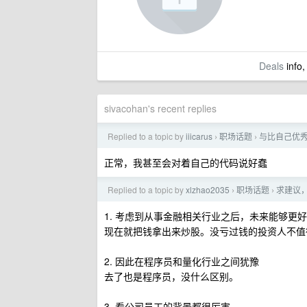
Deals
info,
sivacohan's recent replies
Replied to a topic by
iiicarus
职场话题
与比自己优
›
›
正常，我甚至会对着自己的代码说好蠢
Replied to a topic by
xlzhao2035
职场话题
求建议
›
›
1. 考虑到从事金融相关行业之后，未来能够更好
现在就把钱拿出来炒股。没亏过钱的投资人不值
2. 因此在程序员和量化行业之间犹豫
去了也是程序员，没什么区别。
3. 看公司员工的背景都很厉害