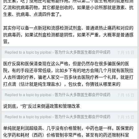
抗生素，吃了没用还可能有副作用。所以第二个医生有用的就是检测
乙流和抗病毒药物，其它都是创收的，如果是小诊所那就是激素、抗
生素、抗病毒、点滴四件套了。
其实你可以备一点新冠和流感检测试剂盒、普通退热止痛药和对应的
抗病毒药，如果试剂盒检测都是阴性，如果不严重，大概率是普通感
冒。
Replied to a topic by pipibai
答为什么大多数医生都会开中成药
7 月 15 日
›
医疗反腐和医保清查现在这么严格，但是仍然存在很多骗医保的医
院，有的手段还非常低级，比如乡下有的地方会隔几个月就有医院拉
人去所谓的疗养，骗老人家交一百多块去医院疗养一个礼拜，就是打
打点滴（估计就是纯生理盐水），包伙食，你猜钱从哪里来的
Replied to a topic by pipibai
答为什么大多数医生都会开中成药
7 月 15 日
›
说到底，“穷”反过来倒逼政策和管理改革
Replied to a topic by pipibai
答为什么大多数医生都会开中成药
7 月 15 日
›
单纯就是利润超级高、几乎没有价格管制，中药也是一样。医保里的
化学药和耗材（西药）价格管制非常严格，甚至有的药还限制科室