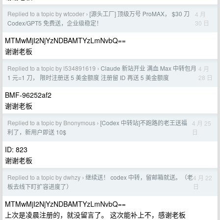
Replied to a topic by wtcoder
[源头工厂] 顶级万号 ProMAX， $30 刀
4 月
›
30 日
Codex/GPT5 免费送，企业级稳定！
MTMwMjI2NjYzNDBAMTYzLmNvbQ==
谢谢老板
Replied to a topic by l534891619
Claude 新站开业 满血 Max 中转包月
4 月
›
28 日
1 元=1 刀， 限时注册送 5 美金额度 注册留 ID 再送 5 美金额度
BMF-96252af2
谢谢老板
Replied to a topic by Bnonymous
[Codex 中转站]不跑路的老王送福
4 月 25
›
日
利了，新用户即送 10$
ID: 823
谢谢老板
Replied to a topic by dwhzy
继续送！ codex 中转，留邮箱就送。（老
4 月 22
›
日
板去线下盯扩容进度了）
MTMwMjI2NjYzNDBAMTYzLmNvbQ==
上次是凌晨注册的，就没留言了。 这次能补上不，感谢老板