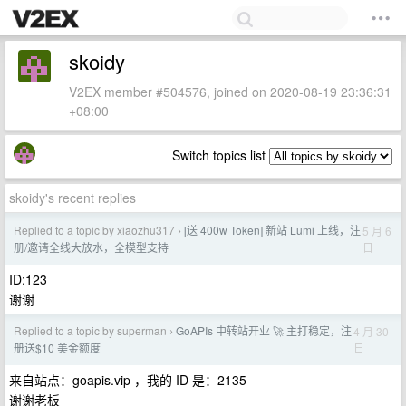
skoidy
V2EX member #504576, joined on 2020-08-19 23:36:31
+08:00
Switch topics list
skoidy's recent replies
Replied to a topic by xiaozhu317
[送 400w Token] 新站 Lumi 上线，注
5 月 6
›
日
册/邀请全线大放水，全模型支持
ID:123
谢谢
Replied to a topic by superman
GoAPIs 中转站开业 🚀 主打稳定，注
4 月 30
›
日
册送$10 美金额度
来自站点：goapis.vip ，我的 ID 是：2135
谢谢老板