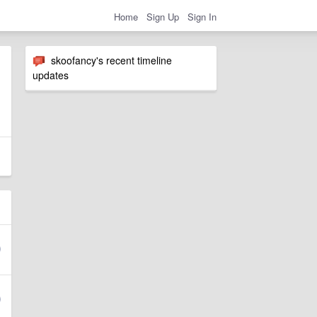
Home
Sign Up
Sign In
skoofancy's recent timeline
updates