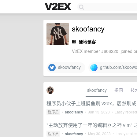
skoofancy
🏢
硬地骇客
V2EX member #606220, joined on
skoowfancy
github.com/skoow
skoofancy
提问
技
程序员小伙子上班摸鱼刷 v2ex，居然刷成了 
程序员
•
skoofancy
•
Jun 13, 2023
• Lastly replie
"主动放弃使用了十年的编辑器之神 vim" 之
程序员
•
skoofancy
•
May 30, 2023
• Lastly replie