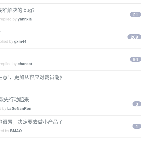
难解决的 bug？
21
replied by
yannxia
？
209
plied by
gxm44
94
replied by
chancat
小生意”，更加从容应对裁员潮》
能先行动起来
3
ed by
LaGeNanRen
也很累，决定要去做小产品了
1
ied by
BMAO