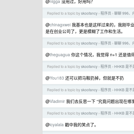
@
nigga
没用过，好用吗？
Replied to a topic by
skoofancy
程序员
聊聊 996
›
›
@
chinagxwei
我基本也是这样过来的，我刚毕业
是在创业公司了，更是模糊了工作和生活。
Replied to a topic by
skoofancy
程序员
聊聊 996
›
›
@
theguagua
你这个情况，我觉得 n+1 还是值
Replied to a topic by
skoofancy
程序员
HHKB 是
›
›
@
You183
还可以把马鞍扔掉，但就是不扔
Replied to a topic by
skoofancy
程序员
HHKB 是
›
›
@
Vladimir
我们去反思一下 “究竟问题出现在哪里
Replied to a topic by
skoofancy
程序员
HHKB 是
›
›
@
icyalala
戳中我的笑点了。