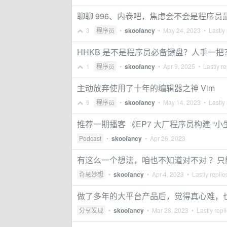
聊聊 996、内卷吧，焦虑会不会是程序员最
3
程序员
•
skoofancy
•
May 24, 2023
• Lastly 
HHKB 是不是程序员必备键盘？人手一把
1
程序员
•
skoofancy
•
Apr 9, 2025
• Lastly re
主动放弃使用了十年的编辑器之神 Vim
9
程序员
•
skoofancy
•
May 14, 2023
• Lastly 
推荐一期播客 《EP7 大厂程序员构建 “
Podcast
•
skoofancy
•
Apr 26, 2023
有这么一个想法，咱也不知道对不对 ？只
奇思妙想
•
skoofancy
•
Apr 4, 2023
• Lastly repli
做了多年的大平台产品后，觉得真心难，
分享发现
•
skoofancy
•
Mar 28, 2023
• Lastly repl