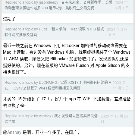
Replied to a topic by jasondeepy
🔥🔥来来来， 2 月新春季，长桥
2024 年
›
3 月 1 日
活动重磅来袭啦～最多 900 港币+港、美股终生交易免佣
过期了
Replied to a topic by Ruttel
新人求助： Mac 读取 NTFS 格式
2024 年 2 月
›
18 日
软件购买推荐及答疑
最近一块之前在 Windows 下用 BitLocker 加密过的移动硬盘需要在
Mac 上读取，身边没有 Windows 电脑，就用虚拟机装了个 Windows
11 ARM 读取，顺便又把 BitLocker 加密给取消了，发现虚拟机还是
挺好使的。另外，现在新版的 VMware Fusion 对 Apple Silicon 的支
持也很好了。
Replied to a topic by DJCNMHG
觉得 iOS17.1 中网络有问题的 V
2023 年
›
11 月 3 日
友， iOS17.2 修复了 Wi-Fi 缓慢和连接丢失问题
才买的 15 升级到了 17.1 ，好几个 app 在 WIFI 下加载慢，差点准备
去退换了😂
Replied to a topic by Anshay
我才发现可以直接卖旧设备
2023 年 10 月 29
›
日
给苹果
@
Anshay
是啊，开业一年多了，在国广，