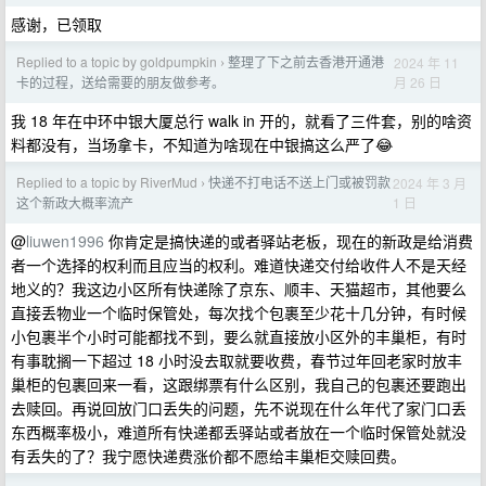
感谢，已领取
Replied to a topic by goldpumpkin
整理了下之前去香港开通港
2024 年 11
›
月 26 日
卡的过程，送给需要的朋友做参考。
我 18 年在中环中银大厦总行 walk in 开的，就看了三件套，别的啥资
料都没有，当场拿卡，不知道为啥现在中银搞这么严了😂
Replied to a topic by RiverMud
快递不打电话不送上门或被罚款
2024 年 3 月
›
1 日
这个新政大概率流产
@
liuwen1996
你肯定是搞快递的或者驿站老板，现在的新政是给消费
者一个选择的权利而且应当的权利。难道快递交付给收件人不是天经
地义的？我这边小区所有快递除了京东、顺丰、天猫超市，其他要么
直接丢物业一个临时保管处，每次找个包裹至少花十几分钟，有时候
小包裹半个小时可能都找不到，要么就直接放小区外的丰巢柜，有时
有事耽搁一下超过 18 小时没去取就要收费，春节过年回老家时放丰
巢柜的包裹回来一看，这跟绑票有什么区别，我自己的包裹还要跑出
去赎回。再说回放门口丢失的问题，先不说现在什么年代了家门口丢
东西概率极小，难道所有快递都丢驿站或者放在一个临时保管处就没
有丢失的了？我宁愿快递费涨价都不愿给丰巢柜交赎回费。