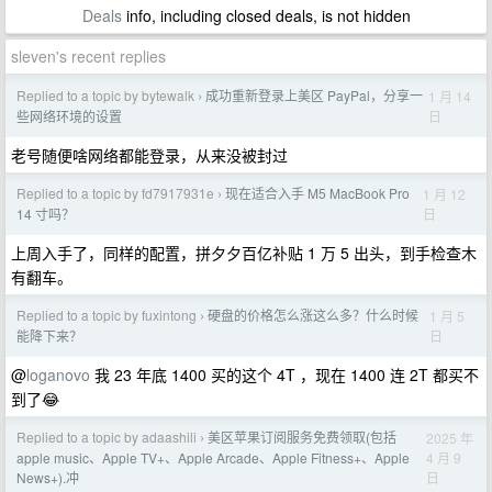
Deals
info, including closed deals, is not hidden
sleven's recent replies
Replied to a topic by bytewalk
成功重新登录上美区 PayPal，分享一
1 月 14
›
日
些网络环境的设置
老号随便啥网络都能登录，从来没被封过
Replied to a topic by fd7917931e
现在适合入手 M5 MacBook Pro
1 月 12
›
日
14 寸吗？
上周入手了，同样的配置，拼夕夕百亿补贴 1 万 5 出头，到手检查木
有翻车。
Replied to a topic by fuxintong
硬盘的价格怎么涨这么多？什么时候
1 月 5
›
日
能降下来？
@
loganovo
我 23 年底 1400 买的这个 4T ，现在 1400 连 2T 都买不
到了😂
Replied to a topic by adaashili
美区苹果订阅服务免费领取(包括
2025 年
›
4 月 9
apple music、Apple TV+、Apple Arcade、Apple Fitness+、Apple
日
News+).冲