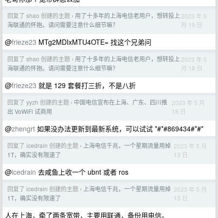
回复了 shao 创建的主题
用了十多年的上海电信老用户，想转投上
2023 年 5
›
月 19 日
海联通的怀抱。请问需要注意什么细节嘛？
@
frieze23
MTg2MDIxMTU4OTE= 找这个兄弟问
回复了 shao 创建的主题
用了十多年的上海电信老用户，想转投上
2023 年 5
›
月 18 日
海联通的怀抱。请问需要注意什么细节嘛？
@
frieze23
就是 129 套餐打三折，不是八折
回复了 yyzh 创建的主题
中国电信宣布在上海、广东、四川推
2023 年 5 月
›
18 日
出 VoWiFi 试商用
@
zhengrt
如果没办法更新到最新系统，可以试试 *#*#869434#*#*
回复了 icedrain 创建的主题
上海电信千兆，一个星期流量用掉
2023 年 5 月
›
13 日
1T，确实没有限速了
@
icedrain
去咸鱼上收一个 ubnt 或者 ros
回复了 icedrain 创建的主题
上海电信千兆，一个星期流量用掉
2023 年 5 月
›
13 日
1T，确实没有限速了
人在上海，牵了两条宽带，主要用联通，备份用电信。