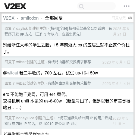
V2EX
smilodon
全部回复
回复总数
48
›
›
回复了 daytick 创建的主题
[杭州][全职] 杭州私募基金公司诚聘一名
2025 年 6
›
月 21 日
程序开发 8K 左右（工作 3 年以内，应届生优先）
别给浙江大学的学生丢脸，15 年前浙大 cs 的应届生就不止这个价钱
了。
回复了 witcat 创建的主题
有线路由器和交换机求推荐
2023 年 6 月 4 日
›
@
witcat
我二手收的，700 左右。试试 us-16-150w
回复了 witcat 创建的主题
有线路由器和交换机求推荐
2023 年 6 月 4 日
›
erx 不能跑千兆网，可用 er4 替代。
交换机用 unifi 本家的 us-8-60w （新型号出了，但是以我的审美觉得
略丑……）
回复了 honeyjuice 创建的主题
上海联通默认给公网 IP 的用户后期
2023 年 5
›
月 19 日
割接成内网 IP 的话，找 10010 要公网 IP 即可
老哥你那个宽带群怎么加