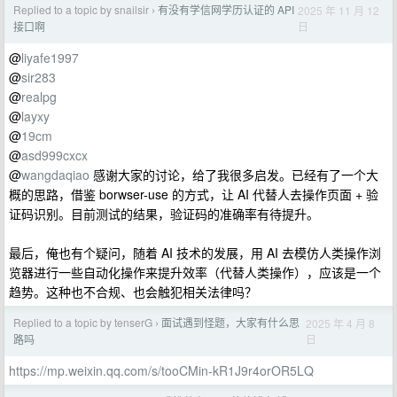
Replied to a topic by snailsir
有没有学信网学历认证的 API
2025 年 11 月 12
›
日
接口啊
@
liyafe1997
@
sir283
@
realpg
@
layxy
@
19cm
@
asd999cxcx
@
wangdaqiao
感谢大家的讨论，给了我很多启发。已经有了一个大
概的思路，借鉴 borwser-use 的方式，让 AI 代替人去操作页面 + 验
证码识别。目前测试的结果，验证码的准确率有待提升。
最后，俺也有个疑问，随着 AI 技术的发展，用 AI 去模仿人类操作浏
览器进行一些自动化操作来提升效率（代替人类操作），应该是一个
趋势。这种也不合规、也会触犯相关法律吗？
Replied to a topic by tenserG
面试遇到怪题，大家有什么思
2025 年 4 月 8
›
日
路吗
https://mp.weixin.qq.com/s/tooCMin-kR1J9r4orOR5LQ