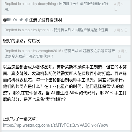
Replied to a topic by doanything
国内哪个云厂商的服务器便宜好
4 月 9
›
日
用。
@
liKeYunKeji
注册了没有看到啊
Replied to a topic by lynn1su
我觉得以后 AI 编程应该是这个逻辑
3 月 5 日
›
很好的思路，有启发
Replied to a topic by zhengfan2016
感觉自从 ai 越普及之后越来越难
3 月 5
›
日
读到令人眼前一亮的实现代码了
以后这些都会成为奢侈品吧。劳斯莱斯不是纯手工制造，但它的木饰
面、真皮缝线、发动机装配仍然需要匠人花费数百小时打磨。百达翡
丽的机械表机芯，每一个齿轮都由制表师手工抛光，误差以微米计。
他们的共同点是什么？在工业化量产的时代，他们选择保留"人的痕
迹"。那么在软件领域，当 AI 能生成 80% 的代码时，那 20% 手工打
磨的部分，是否也具备"奢华体验"？
正好写了一篇文章：
https://mp.weixin.qq.com/s/zMTvFGzQ79VABGi9x4Y6cw