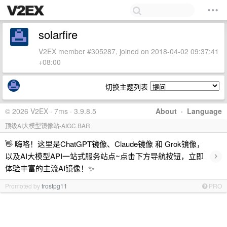
solarfire
V2EX member #305287, joined on 2018-04-02 09:37:41
+08:00
切换主题列表
© 2026 V2EX · 7ms · 3.9.8.5
About
·
Language
顶级AI大模型镜像站-AIGC.BAR
👋 嗨咯！这里是ChatGPT镜像、Claude镜像 和 Grok镜像，
›
以及AI大模型API一站式服务站点~点击下方导航按钮，立即
体验丰富的主流AI镜像！✨
Promoted by
frostpg11
PRO