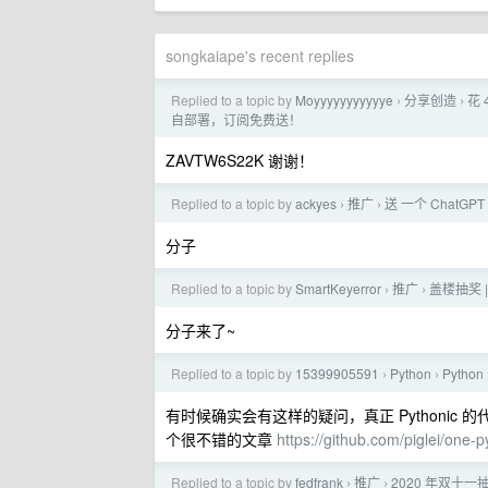
songkaiape's recent replies
Replied to a topic by
Moyyyyyyyyyyye
分享创造
花 
›
›
自部署，订阅免费送！
ZAVTW6S22K 谢谢！
Replied to a topic by
ackyes
推广
送 一个 ChatGPT 
›
›
分子
Replied to a topic by
SmartKeyerror
推广
盖楼抽奖 
›
›
分子来了~
Replied to a topic by
15399905591
Python
Pytho
›
›
有时候确实会有这样的疑问，真正 Pythoni
个很不错的文章
https://github.com/piglei/one-
Replied to a topic by
fedfrank
推广
2020 年双十一
›
›