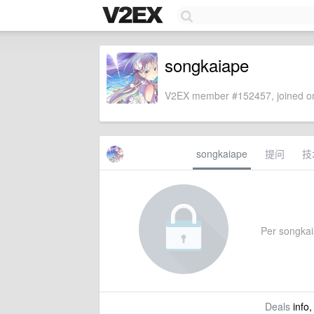
songkaiape
V2EX member #152457, joined on
songkaiape
提问
技
Per songkaia
Deals
info,