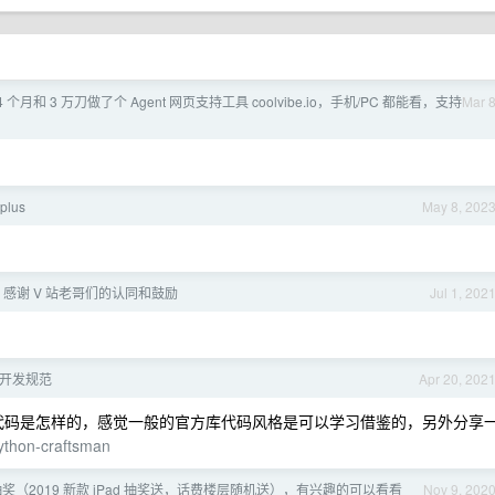
4 个月和 3 万刀做了个 Agent 网页支持工具 coolvibe.io，手机/PC 都能看，支持
Mar 
plus
May 8, 202
| 感谢 V 站老哥们的认同和鼓励
Jul 1, 202
n 开发规范
Apr 20, 202
c 的代码是怎样的，感觉一般的官方库代码风格是可以学习借鉴的，另外分享
python-craftsman
抽奖（2019 新款 iPad 抽奖送，话费楼层随机送），有兴趣的可以看看
Nov 9, 202