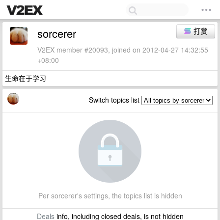
sorcerer
打赏
V2EX member #20093, joined on 2012-04-27 14:32:55
+08:00
生命在于学习
Switch topics list
Per sorcerer's settings, the topics list is hidden
Deals
info, including closed deals, is not hidden