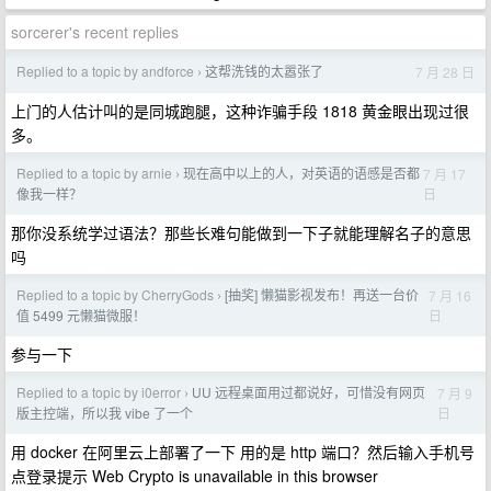
sorcerer's recent replies
Replied to a topic by andforce
这帮洗钱的太嚣张了
7 月 28 日
›
上门的人估计叫的是同城跑腿，这种诈骗手段 1818 黄金眼出现过很
多。
Replied to a topic by arnie
现在高中以上的人，对英语的语感是否都
7 月 17
›
日
像我一样？
那你没系统学过语法？那些长难句能做到一下子就能理解名子的意思
吗
Replied to a topic by CherryGods
[抽奖] 懒猫影视发布！再送一台价
7 月 16
›
日
值 5499 元懒猫微服！
参与一下
Replied to a topic by i0error
UU 远程桌面用过都说好，可惜没有网页
7 月 9
›
日
版主控端，所以我 vibe 了一个
用 docker 在阿里云上部署了一下 用的是 http 端口？然后输入手机号
点登录提示 Web Crypto is unavailable in this browser