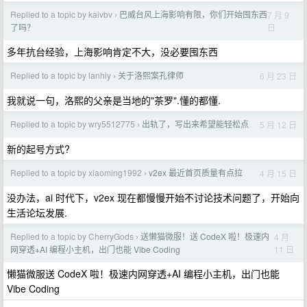
Replied to a topic by kaivbv
巴威台风上海影响有限，你们开始囤东西
7 月 9
›
日
了吗？
多年抗台经验，上海影响肯定不大，没必要囤东西
Replied to a topic by lanhiy
关于洛熙案孔律师
6 月 23 日
›
我就说一句，洛熙的父亲是当地的"茶罗".懂的都懂.
Replied to a topic by wry5512775
出轨了，写出来希望能轻松点
5 月 12 日
›
新的起号方式?
Replied to a topic by xiaoming1992
v2ex 最近首页质量有点拉
4 月 15 日
›
没办法，ai 时代下，v2ex 现在都慢慢开始不讨论技术问题了，开始向
生活论坛发展.
Replied to a topic by CherryGods
送懒猫微服！送 CodeX 啦！极速内
4 月
›
11 日
网穿透+AI 编程小主机，出门也能 Vibe Coding
懒猫微服送 CodeX 啦！极速内网穿透+AI 编程小主机，出门也能
Vibe Coding