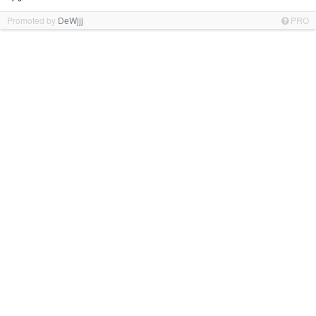
Promoted by
DeWjjj
PRO