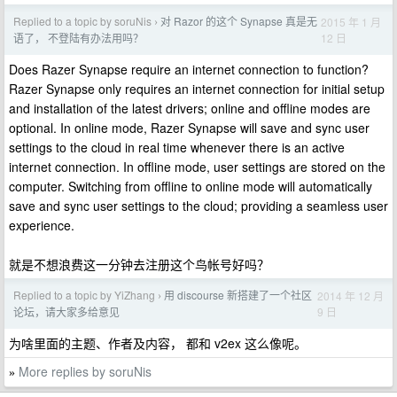
Replied to a topic by soruNis
对 Razor 的这个 Synapse 真是无
2015 年 1 月
›
12 日
语了， 不登陆有办法用吗？
Does Razer Synapse require an internet connection to function?
Razer Synapse only requires an internet connection for initial setup
and installation of the latest drivers; online and offline modes are
optional. In online mode, Razer Synapse will save and sync user
settings to the cloud in real time whenever there is an active
internet connection. In offline mode, user settings are stored on the
computer. Switching from offline to online mode will automatically
save and sync user settings to the cloud; providing a seamless user
experience.
就是不想浪费这一分钟去注册这个鸟帐号好吗？
Replied to a topic by YiZhang
用 discourse 新搭建了一个社区
2014 年 12 月
›
9 日
论坛，请大家多给意见
为啥里面的主题、作者及内容， 都和 v2ex 这么像呢。
More replies by soruNis
»