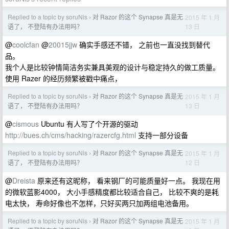
Replied to a topic by soruNis
对 Razor 的这个 Synapse 真是无
2015 年 1 月
›
13 日
语了， 不登陆有办法用吗？
@
coolcfan
@
20015jjw
确实手感还不错， 之前也一直没找到替代
品。
我个人是比较钟情简洁务实兼具美观的设计与稳定持久的做工质量。
使用 Razer 的经历频繁被戳中痛点，
Replied to a topic by soruNis
对 Razor 的这个 Synapse 真是无
2015 年 1 月
›
13 日
语了， 不登陆有办法用吗？
@
cismous
Ubuntu 有人写了个开源的驱动
http://bues.ch/cms/hacking/razercfg.html
支持一部分设备
Replied to a topic by soruNis
对 Razor 的这个 Synapse 真是无
2015 年 1 月
›
12 日
语了， 不登陆有办法用吗？
@
Dreista
原来还有这昵称， 看来钢厂的可能质量好一点。 我现在用
的微软蓝影4000， 大小手感精度都比较适合自己， 比较不爽的是耗
电太快， 寿命好像也不怎样，只好买两只加两组电池备用。
Replied to a topic by soruNis
对 Razor 的这个 Synapse 真是无
2015 年 1 月
›