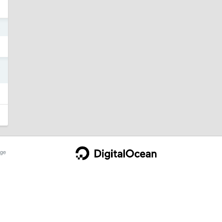
6
6
ge