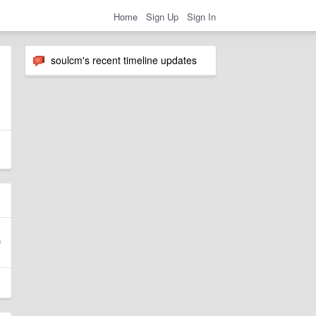
Home
Sign Up
Sign In
soulcm's recent timeline updates