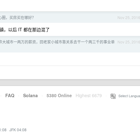
核心圈，买房买在哪好？
Nov 25, 201
，以后 IT 都在那边混了
弃大城市一两万的薪资，回老家小城市靠关系去干一个两三千的事业单
Nov 25, 201
·
FAQ
·
Solana
·
5380 Online
Highest 6679
·
Select Langua
1:08
·
JFK 04:08