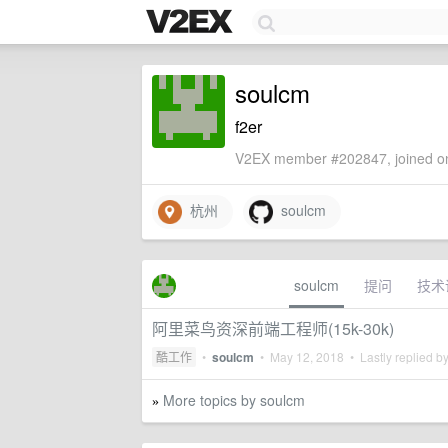
soulcm
f2er
V2EX member #202847, joined on
杭州
soulcm
soulcm
提问
技术
阿里菜鸟资深前端工程师(15k-30k)
酷工作
•
soulcm
•
May 12, 2018
• Lastly replied b
More topics by soulcm
»