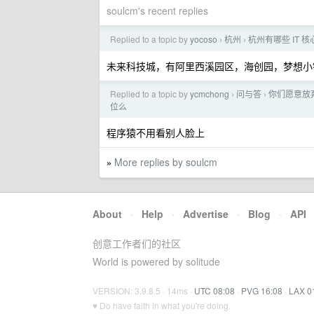
soulcm's recent replies
Replied to a topic by
yocoso
杭州
杭州有哪些 IT 
›
›
未来科技城，有阿里西溪园区，海创园，梦想小镇
Replied to a topic by
ycmchong
问与答
你们愿意放
›
›
位么
程序猿不用看别人脸上
More replies by soulcm
»
About
·
Help
·
Advertise
·
Blog
·
API
创意工作者们的社区
World is powered by solitude
VERSION: 3.9.8.5 · 14ms ·
UTC 08:08
·
PVG 16:08
·
LAX 0
♥ Do have faith in what you're doing.