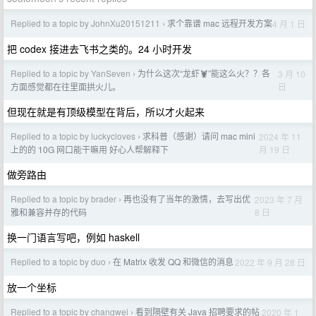
Replied to a topic by JohnXu20151211
求个靠谱 mac 远程开发方案
4 月 1 日
›
把 codex 接进去飞书之类的。24 小时开发
Replied to a topic by YanSeven
为什么这次“龙虾🦞”能这么火？？各
3 月 10
›
日
方面感觉都在往里面拱火儿。
但现在就是有顶级模型在背后，所以才火起来
Replied to a topic by luckycloves
求科普（感谢）请问 mac mini
2024 年 11
›
月 19 日
上的的 10G 网口能干嘛用 好心人帮解释下
做旁路由
Replied to a topic by brader
再也没有了当年的激情，去写出优
2023 年 7 月
›
8 日
雅和兼容并存的代码
换一门语言写吧，例如 haskell
Replied to a topic by duo
在 Matrix 收发 QQ 和微信的消息
2022 年 9 月 28 日
›
放一个坐标
Replied to a topic by changwei
看到隔壁有关 Java 招聘要求的帖
2020 年 1
›