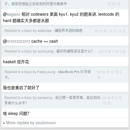
月 25 日
子，我突然想起之前收到的阿里内推邮件
@
sagaxu
相对 codewars 里面 kyu1, kyu2 的题来讲, leetcode 的
hard 题确实大多都是水题
Replied to a topic by waterlaw
编程界术语的困惑
2019 年 12 月 19 日
›
@
orzorzorzorz
cache == cash
Replied to a topic by szzhiyang
最好的编程语言是什么？
2019 年 1 月 4 日
›
haskell 双开花
Replied to a topic by FakeLeung
MacBook Pro 打字很
2018 年 12 月 3
›
日
卡。
我也是重启了就好了
Replied to a topic by sampeng
自己攒一套黑苹果。能达到白
2018 年 9 月
›
13 日
苹果什么水平？
啥 sleep 问题？
More replies by soulomoon
»