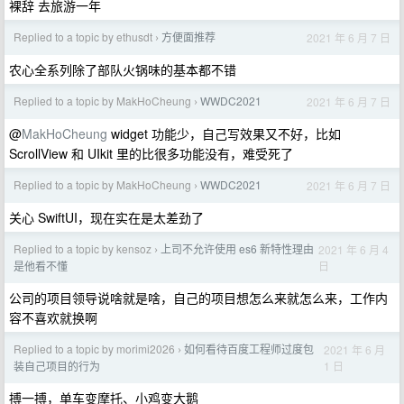
裸辞 去旅游一年
Replied to a topic by ethusdt
方便面推荐
2021 年 6 月 7 日
›
农心全系列除了部队火锅味的基本都不错
Replied to a topic by MakHoCheung
WWDC2021
2021 年 6 月 7 日
›
@
MakHoCheung
widget 功能少，自己写效果又不好，比如
ScrollView 和 UIkit 里的比很多功能没有，难受死了
Replied to a topic by MakHoCheung
WWDC2021
2021 年 6 月 7 日
›
关心 SwiftUI，现在实在是太差劲了
Replied to a topic by kensoz
上司不允许使用 es6 新特性理由
2021 年 6 月 4
›
日
是他看不懂
公司的项目领导说啥就是啥，自己的项目想怎么来就怎么来，工作内
容不喜欢就换啊
Replied to a topic by morimi2026
如何看待百度工程师过度包
2021 年 6 月
›
1 日
装自己项目的行为
搏一搏，单车变摩托、小鸡变大鹅