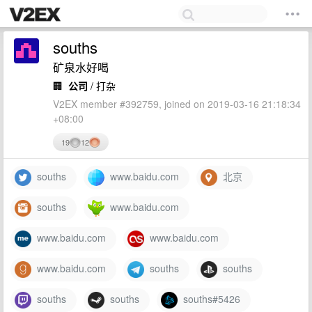
souths
矿泉水好喝
🏢
公司
/ 打杂
V2EX member #392759, joined on 2019-03-16 21:18:34
+08:00
19
12
souths
www.baidu.com
北京
souths
www.baidu.com
www.baidu.com
www.baidu.com
www.baidu.com
souths
souths
souths
souths
souths#5426