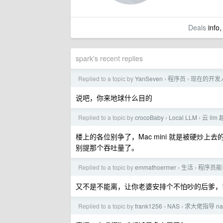
Deals
info,
spark's recent replies
Replied to a topic by
YanSeven
程序员
现在的开发人
›
›
说吧，你来地球什么目的
Replied to a topic by
crocoBaby
Local LLM
云 ll
›
›
楼上的各位别争了，Mac mini 就是被硬炒上去
别提那个吞吐量了。
Replied to a topic by
emmathoermer
生活
程序员能
›
›
又不是不能离，让你老婆安排个不怕吵的后爹，
Replied to a topic by
frank1256
NAS
求大佬指导 na
›
›