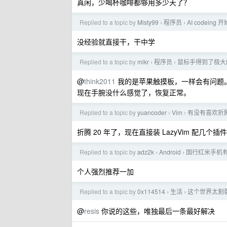
真闲，少喝杯咖啡都够用多少天了？
Replied to a topic by
Misty99
程序员
AI codei
›
›
没经验就直接干，干中学
Replied to a topic by
mlkr
程序员
鼠标手得到了极大
›
›
@
think2011
我的是苹果触摸板，一样会有问题。后
现在手腕没什么感觉了，恢复正常。
Replied to a topic by
yuancoder
Vim
有没有喜欢折腾 
›
›
折腾 20 年了，现在直接装 LazyVim 配几个
Replied to a topic by
adz2k
Android
国行红米手机
›
›
个人强烈推荐一加
Replied to a topic by
0x114514
生活
这个世界太割
›
›
@
resis
你说的这些，唯独最后一条最好解决