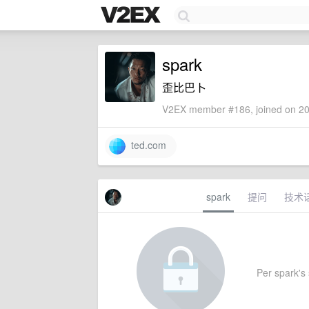
spark
歪比巴卜
V2EX member #186, joined on 20
ted.com
spark
提问
技术
Per spark's 