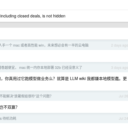
 including closed deals, is not hidden
手一个 mac 或者高性能 win，未来想必会有一半的云电脑
2 days ag
m 越卷越便宜， mac 统一内存本地部署 32b 已经没意义了
3 days ag
的，你真用过它跑模型做业务么？就算是 LLM wiki 我都嫌本地模型蠢。更
不能解决“放暑假娃很吵”这个问题？
Jul 2
岂不双赢？
s 待机功耗
Jul 2