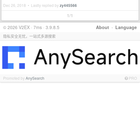
Dec 26, 2018 • Lastly replied by
zy445566
1/1
© 2026 V2EX · 7ms · 3.9.8.5
About
·
Language
隐私安全无忧，一站式多源搜索
Promoted by
AnySearch
PRO