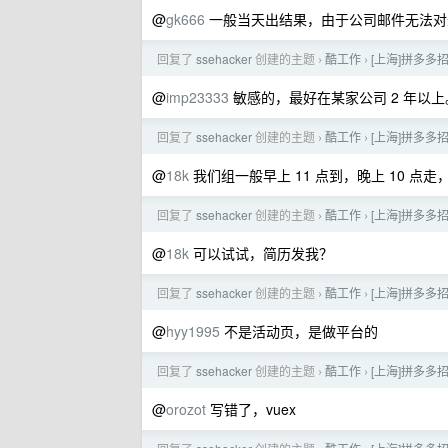
@
gk666
一般当天出结果，由于公司邮件无法对
回复了
ssehacker
创建的主题
酷工作
[上海]拼多多
›
›
@
imp23333
敏感的，最好在某家公司 2 年以上
回复了
ssehacker
创建的主题
酷工作
[上海]拼多多
›
›
@
18k
我们组一般早上 11 点到，晚上 10 
回复了
ssehacker
创建的主题
酷工作
[上海]拼多多
›
›
@
18k
可以试试，简历发我？
回复了
ssehacker
创建的主题
酷工作
[上海]拼多多
›
›
@
hyy1995
不是活动页，是做平台的
回复了
ssehacker
创建的主题
酷工作
[上海]拼多多
›
›
@
orozot
写错了，vuex