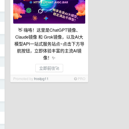
日
👋 嗨咯！这里是ChatGPT镜像、
Claude镜像 和 Grok镜像，以及AI大
日
模型API一站式服务站点~点击下方导
航按钮，立即体验丰富的主流AI镜
像！✨
日
立即前往🚀
Promoted by
frostpg11
PRO
日
日