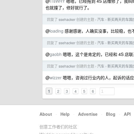
@
ITsWHY
嗯嗯，已经拖到 4S 店维修了，我
也就撞了，修好就行了。
回复了
ssehacker
创建的主题
汽车
新买两天的车国
›
›
@
loading
感谢感谢，人确实没事，比较稳，也
回复了
ssehacker
创建的主题
汽车
新买两天的车国
›
›
@
gaobh
嗯嗯，这个是肯定的，已经和 4S 店
回复了
ssehacker
创建的主题
汽车
新买两天的车国
›
›
@
wizzer
嗯嗯，咨询过行业内的人，起诉的话应
1
2
3
4
5
6
About
·
Help
·
Advertise
·
Blog
·
API
创意工作者们的社区