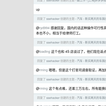
回复了
ssehacker
创建的主题
酷工作
[上海]拼多多
›
›
up
回复了
ssehacker
创建的主题
汽车
新买两天的车国
›
›
@
ryd994
感谢回复，国内的话这种操作可行性
本也不小，相当于给律师打工。
回复了
ssehacker
创建的主题
汽车
新买两天的车国
›
›
@
loading
这个也和 4S 店谈过了，他们现在
回复了
ssehacker
创建的主题
汽车
新买两天的车国
›
›
@
rming
嗯嗯，但是这个打官司调查取证，再加
回复了
ssehacker
创建的主题
汽车
新买两天的车国
›
›
@
rming
这个有点难，还差三万左右，所有能换
回复了
ssehacker
创建的主题
汽车
新买两天的车国
›
›