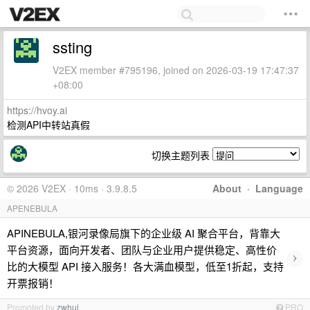
ssting
V2EX member #795196, joined on 2026-03-19 17:47:37
+08:00
https://hvoy.ai
检测API中转站真假
切换主题列表
© 2026 V2EX · 10ms · 3.9.8.5
About
·
Language
APENEBULA
APINEBULA,银河录像局旗下的企业级 AI 聚合平台，背靠大
平台资源，面向开发者、团队与企业用户提供稳定、高性价
›
比的大模型 API 接入服务！各大满血模型，低至1折起，支持
开票报销！
Promoted by
zwhui
PRO