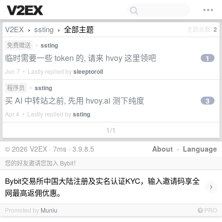
V2EX
ssting
全部主题
主题总数
2
›
›
免费赠送
•
ssting
临时需要一些 token 的, 请来 hvoy 这里领吧
1
Jun 7 • Lastly replied by
sleeptoroll
程序员
•
ssting
买 AI 中转站之前, 先用 hvoy.ai 测下纯度
3
Apr 4 • Lastly replied by
ssting
1/1
© 2026 V2EX · 7ms · 3.9.8.5
About
·
Language
您的好友邀请您加入 Bybit！
Bybit交易所中国大陆注册及实名认证KYC，输入邀请码享全
›
网最高返佣优惠。
Promoted by
Muniu
PRO