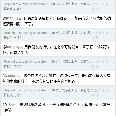
Replied to a topic by stcasshern
30 岁，北京到上海，会有怎
2022 年 1 月
›
24 日
样的利与弊？
@
jklzhu
有户口买房都还要积分？我确认下，如果有这个政策那的确
还要再斟酌一下了。
Replied to a topic by stcasshern
30 岁，北京到上海，会有怎
2022 年 1 月
›
24 日
样的利与弊？
@
luckyrayyy
用我朋友的话讲，在北京可能就当一辈子打工机器了，
还是想有点生活。
Replied to a topic by stcasshern
30 岁，北京到上海，会有怎
2022 年 1 月
›
24 日
样的利与弊？
@
coderluan
这个应该还好，她在上海待过一年，也确定过国内没有
其他中意的城市。不过我其实也还有这个担心
Replied to a topic by stcasshern
30 岁，北京到上海，会有怎
2022 年 1 月
›
24 日
样的利与弊？
@
niboy
不是说找高新公司（一般互联网都行？），最快一两年拿户
口吗？