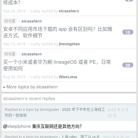
修成本？
Sep 24, 2019 • Lastly replied by
stcasshern
问与答
•
stcasshern
安卓不同应用市场下载的 app 会有区别吗？比如推
10
送方式、软件细节
Sep 14, 2019 • Lastly replied by
jinsongzhao
问与答
•
stcasshern
买一个小米或者华为刷 lineageOS 或者 PE，日常
38
使用如何
Aug 24, 2019 • Lastly replied by
WiseLotus
More topics by stcasshern
»
stcasshern's recent replies
Replied to a topic by shmilypeter
2022 年下半年在上海找工
2022 年 8 月
›
25 日
作的一些体验
@
xlsepiphone
重庆互联网还是其他方向？
Replied to a topic by stcasshern
上海 offer，饿了么 or B
2022 年 8 月 18
›