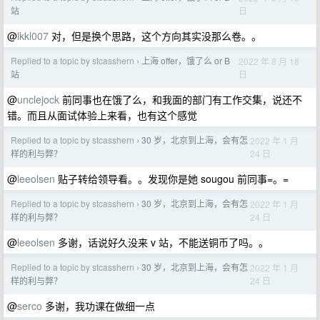
日
站
@
lkkl007
对，但是换个思路，这个方向其实没那么卷。。
Replied to a topic by stcasshern
上海 offer，饿了么 or B
2022 年 8 月 18
›
日
站
@
unclejock
前同事也在饿了么，和我面的部门有工作交集，说还不
错。而且从面试体验上来看，也有这个感觉
Replied to a topic by stcasshern
30 岁，北京到上海，会有怎
2022 年 1 月
›
24 日
样的利与弊？
@
leeolsen
贴子转给领导看。。发现你是她 sougou 前同事=。=
Replied to a topic by stcasshern
30 岁，北京到上海，会有怎
2022 年 1 月
›
24 日
样的利与弊？
@
leeolsen
多谢，话说好久没来 v 站，不能送铜币了吗。。
Replied to a topic by stcasshern
30 岁，北京到上海，会有怎
2022 年 1 月
›
24 日
样的利与弊？
@
serco
多谢，我功课在做细一点