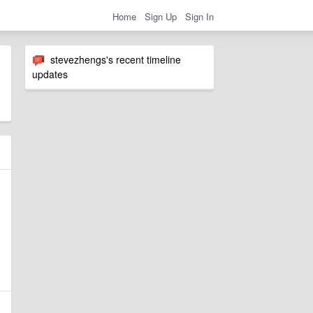
Home
Sign Up
Sign In
stevezhengs's recent timeline
updates