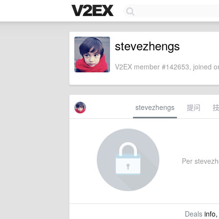
stevezhengs
V2EX member #142653, joined on
stevezhengs
提问
Per stevezhe
Deals
info,