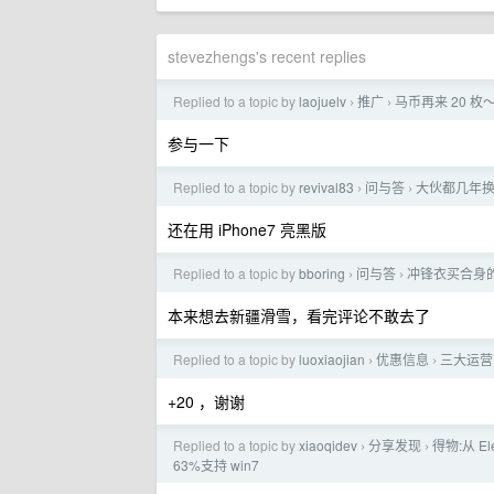
stevezhengs's recent replies
Replied to a topic by
laojuelv
推广
马币再来 20 枚
›
›
参与一下
Replied to a topic by
revival83
问与答
大伙都几年
›
›
还在用 iPhone7 亮黑版
Replied to a topic by
bboring
问与答
冲锋衣买合身
›
›
本来想去新疆滑雪，看完评论不敢去了
Replied to a topic by
luoxiaojian
优惠信息
三大运营
›
›
+20 ，谢谢
Replied to a topic by
xiaoqidev
分享发现
得物:从 E
›
›
63%支持 win7