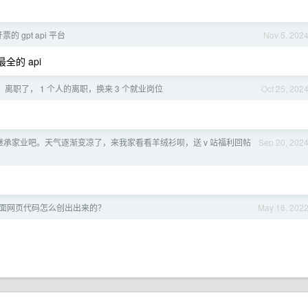
 gpt api 平台
Nov 5, 202
全的 api
4，离职了， 1 个人的离职，换来 3 个就业岗位
Oct 25, 202
继承家业吧。天气逐渐变凉了，来我家看看羊绒衫呗，送 v 站福利回帖
Sep 20, 202
面网页代码怎么创出出来的？
May 16, 202