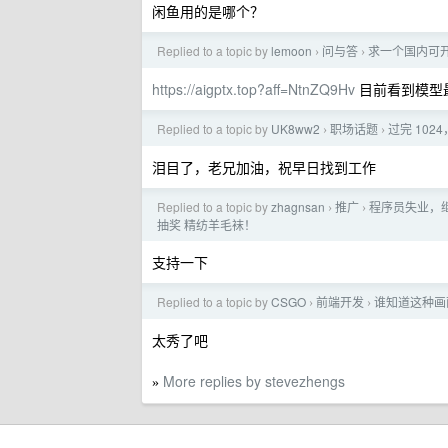
闲鱼用的是哪个？
Replied to a topic by
lemoon
问与答
求一个国内可开票的
›
›
https://aigptx.top?aff=NtnZQ9Hv
目前看到模型最
Replied to a topic by
UK8ww2
职场话题
过完 102
›
›
泪目了，老兄加油，祝早日找到工作
Replied to a topic by
zhagnsan
推广
程序员失业，
›
›
抽奖 精纺羊毛袜！
支持一下
Replied to a topic by
CSGO
前端开发
谁知道这种画
›
›
太秀了吧
More replies by stevezhengs
»