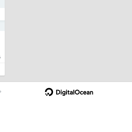
3
2
&
e