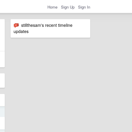
Home
Sign Up
Sign In
stillthesam's recent timeline
updates
4