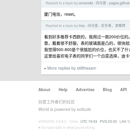
Replied to a topic by
cloverstd
问与答
pages.git
›
›
厦门电信，reset。
Replied to a topic by
hhp
问与答
买手表，求推荐
›
›
看到好多推荐卡西欧的，我用过一款200价位的
靠，戴着很不舒服，表的玻璃面是凸的，很快就
我觉得500-800是个很尴尬的价位，也买不了
这里给喜欢电子表的同学们一个白菜选择，迪卡侬GE
More replies by stillthesam
»
About
·
Help
·
Advertise
·
Blog
·
API
创意工作者们的社区
World is powered by solitude
VERSION: 3.9.8.5 · 10ms ·
UTC 19:43
·
PVG 03:43
·
LAX 1
♥ Do have faith in what you're doing.