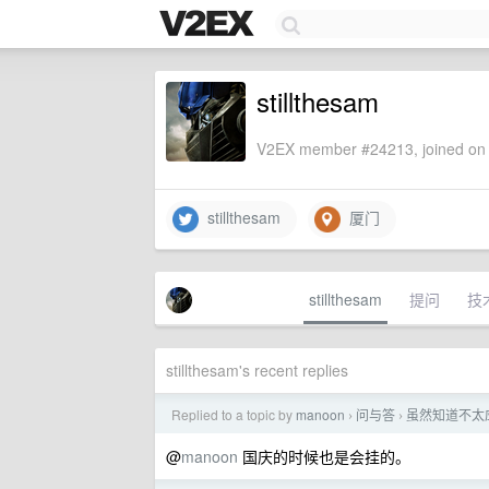
stillthesam
V2EX member #24213, joined on 
stillthesam
厦门
stillthesam
提问
技
stillthesam's recent replies
Replied to a topic by
manoon
问与答
虽然知道不太
›
›
@
manoon
国庆的时候也是会挂的。