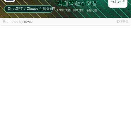
Promoted by
rdvcc
PRO