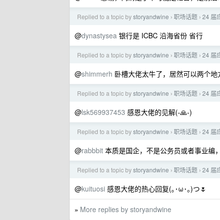
Replied to a topic by
storyandwine
职场话题
24 届
›
›
@
dynastysea
银行是 ICBC 沿海省份 省行
Replied to a topic by
storyandwine
职场话题
24 届
›
›
@
shimmerh
卧槽大佬太牛了，居然可以两个地
Replied to a topic by
storyandwine
职场话题
24 届
›
›
@
lsk569937453
感恩大佬的见解(-🙏-)
Replied to a topic by
storyandwine
职场话题
24 届
›
›
@
rabbbit
本质是国企，不是公务员或者事业编
Replied to a topic by
storyandwine
职场话题
24 届
›
›
@
kuituosi
感恩大佬的热心回复(｡･ω･｡)つ🌷
More replies by storyandwine
»