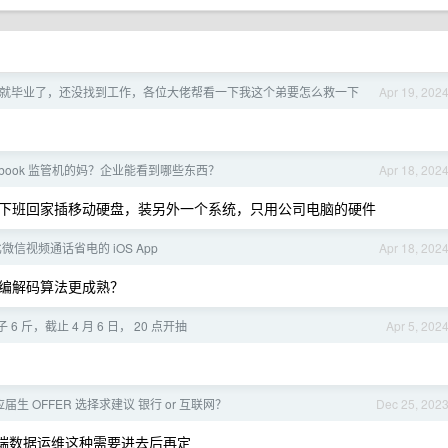
就毕业了，还没找到工作，各位大佬帮看一下我这个弟要怎么救一下
Apr 19, 202
cbook 监管机的妈？企业能看到哪些东西？
Apr 18, 202
下班回家插移动硬盘，装另外一个系统，只用公司电脑的硬件
信视频通话省电的 iOS App
Apr 18, 202
编解码算法更成熟？
6 斤，截止 4 月 6 日， 20 点开抽
Apr 5, 202
应届生 OFFER 选择求建议 银行 or 互联网？
Dec 25, 202
端数据运维这种需要进去后再定