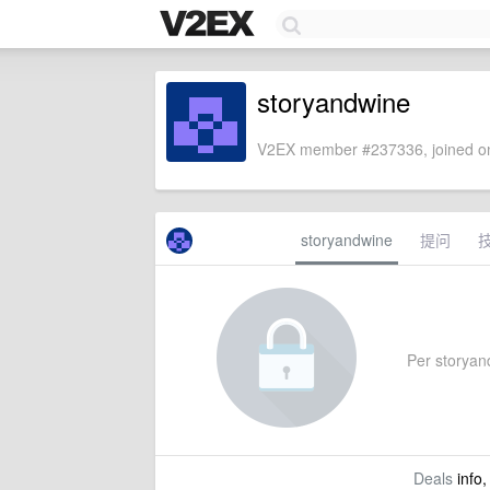
storyandwine
V2EX member #237336, joined on
storyandwine
提问
Per storyand
Deals
info,