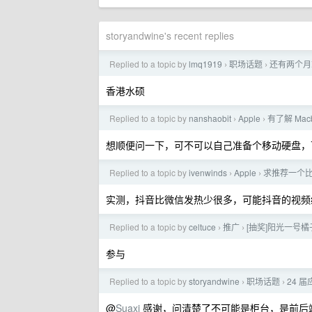
storyandwine's recent replies
Replied to a topic by
lmq1919
职场话题
还有两个月
›
›
香港水硕
Replied to a topic by
nanshaobit
Apple
有了解 Ma
›
›
想顺便问一下，可不可以自己准备个移动硬盘，
Replied to a topic by
ivenwinds
Apple
求推荐一个比微
›
›
实测，抖音比微信发热少很多，可能抖音的视频
Replied to a topic by
celtuce
推广
[抽奖]阳光一号橘子 
›
›
参与
Replied to a topic by
storyandwine
职场话题
24 届
›
›
@
Suaxi
感谢，问清楚了不可能是柜台，是前后